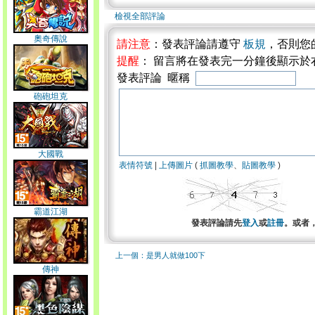
檢視全部評論
奧奇傳說
請注意
：發表評論請遵守
板規
，否則您
提醒
： 留言將在發表完一分鐘後顯示於
發表評論 暱稱
砲砲坦克
大國戰
表情符號
|
上傳圖片
(
抓圖教學
、
貼圖教學
)
霸道江湖
發表評論請先
登入
或
註冊
。或者
上一個：是男人就做100下
傳神