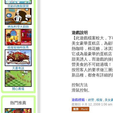
照顧四胞胎寶寶
烤魚料理大廚師
遊戲說明
【此遊戲檔案較大，下
美女豪華蛋糕店，為顧
模擬寵物時裝秀
熱咖啡，棉花糖，冰淇淋
它成為最豪華的蛋糕店
甜美誘人，而遊戲的操
營美食的不可錯過哦！
天書奇談
按照客人的要求做三層
新品種，都會有詳細的
控制方法
開心農場
滑鼠控制。
遊戲標籤：
經營
,
模擬
,
美女
熱門推薦
星期日 十月 12, 2008 1:06 am