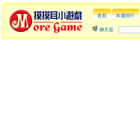
首頁
本週排行
聊天室