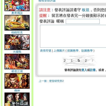
檢視全部評論
請注意
：發表評論請遵守
板規
，否則您
奧奇傳說
提醒
： 留言將在發表完一分鐘後顯示於
發表評論 暱稱
砲砲坦克
表情符號
|
上傳圖片
(
抓圖教學
、
貼圖教學
)
大國戰
發表評論請先
登入
或
註冊
。或者
霸道江湖
上一個：密室研究所2
傳神