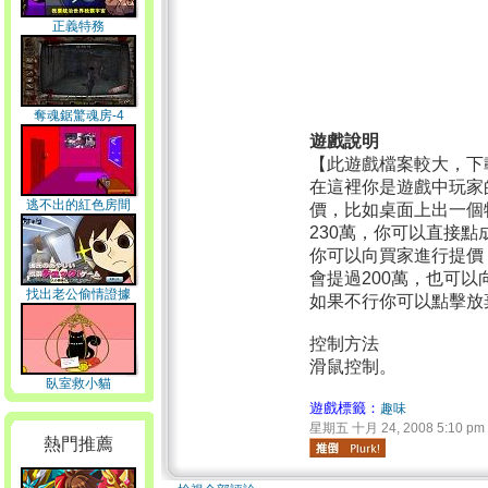
正義特務
奪魂鋸驚魂房-4
遊戲說明
【此遊戲檔案較大，下
在這裡你是遊戲中玩家
逃不出的紅色房間
價，比如桌面上出一個
230萬，你可以直接點
你可以向買家進行提價
會提過200萬，也可以
找出老公偷情證據
如果不行你可以點擊放
控制方法
滑鼠控制。
臥室救小貓
遊戲標籤：
趣味
星期五 十月 24, 2008 5:10 pm
熱門推薦