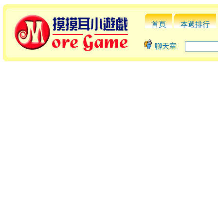
首頁
本週排行
聊天室