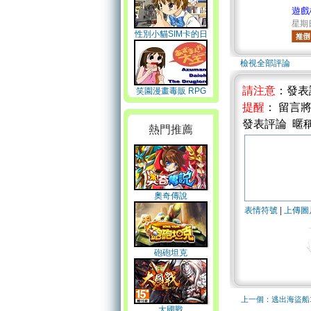
遊戲
星期日
性別小貓SIM卡的日
期2
檢視全部評論
請注意
：發表
笑園漫畫毒販 RPG
提醒
： 留言
發表評論 暱
熱門推薦
奧奇傳說
表情符號
|
上傳圖
砲砲坦克
上一個：逃出海盜船
大國戰