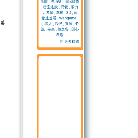
血腥
,
消消樂
,
海綿寶寶
,
密室逃脫
,
戀愛
,
眼力
大考驗
,
準度
,
3D
,
寵
物連連看
,
Webgame
,
螢幕
小黑人
,
洩恨
,
冒險
,
發
洩
,
拳皇
,
楓之谷
,
開心
農場
更多標籤