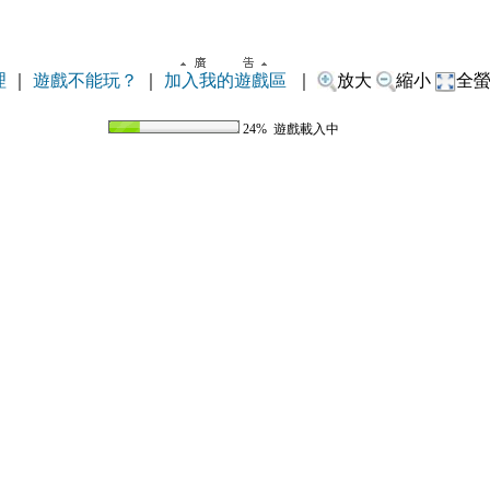
理
｜
遊戲不能玩？
｜
加入我的遊戲區
｜
放大
縮小
全