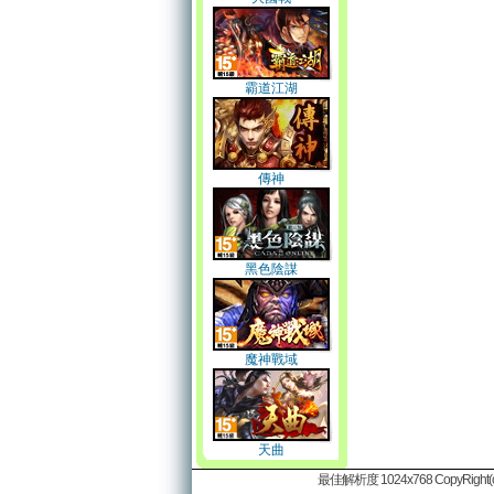
霸道江湖
傳神
黑色陰謀
魔神戰域
天曲
最佳解析度 1024x768 CopyRight(c)