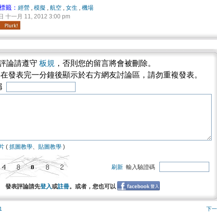
標籤：
經營
,
模擬
,
航空
,
女生
,
機場
 十一月 11, 2012 3:00 pm
評論請遵守
板規
，否則您的留言將會被刪除。
將在發表完一分鐘後顯示於右方網友討論區，請勿重複發表。
稱
片
(
抓圖教學
、
貼圖教學
)
刷新
輸入驗證碼
發表評論請先
登入
或
註冊
。或者，您也可以
1
下一