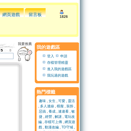
網頁遊戲
留言板
1826
我要推薦
我的遊戲區
登入
申請
存檔管理精靈
進入我的遊戲區
我玩過的遊戲
熱門標籤
趣味
,
女生
,
可愛
,
靈活
,
多人連線
,
模擬
,
裝扮
,
惡搞
,
養成
,
連連看
,
敏
捷
,
經營
,
解謎
,
電玩改
編
,
存檔可上傳
,
網頁遊
戲
,
動漫改編
,
TD守城
,