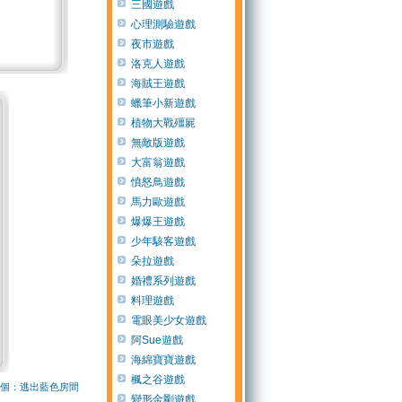
三國遊戲
心理測驗遊戲
夜市遊戲
洛克人遊戲
海賊王遊戲
蠟筆小新遊戲
植物大戰殭屍
無敵版遊戲
大富翁遊戲
憤怒鳥遊戲
馬力歐遊戲
爆爆王遊戲
少年駭客遊戲
朵拉遊戲
婚禮系列遊戲
料理遊戲
電眼美少女遊戲
阿Sue遊戲
海綿寶寶遊戲
楓之谷遊戲
個：逃出藍色房間
變形金剛遊戲