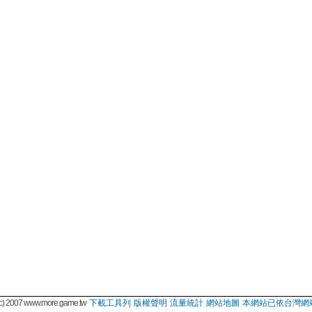
 2007 www.more.game.tw
下載工具列
版權聲明
流量統計
網站地圖
本網站已依台灣網