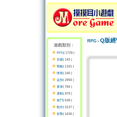
Q版經
RPG
遊戲類別：
RPG
( 1729 )
音樂
( 145 )
戰略
( 1161 )
懷舊
( 240 )
益智
( 2956 )
賽車
( 784 )
運動
( 979 )
格鬥
( 639 )
動作
( 3137 )
射擊
( 1630 )