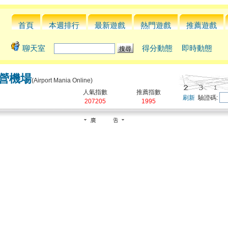
首頁
本週排行
最新遊戲
熱門遊戲
推薦遊戲
聊天室
得分動態
即時動態
營機場
(Airport Mania Online)
人氣指數
推薦指數
刷新
驗證碼:
207205
1995