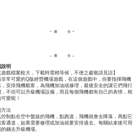
戲說明
此遊戲檔案較大，下載時需稍等候，不便之處敬請見諒】
面非常可愛的Q版經營機場遊戲，在這個遊戲中，你要指揮飛機
落，安排飛機載客，為飛機加油或修理，最後安全的讓它們飛行
開，不但可以升級機場設備，而且每個飛機都有自己的表情，相
的可愛呢！
制方法
鼠控制點在空中盤旋的飛機，點跑道，飛機就會去降落，再點它
載客通道，如果需要修理或加油就要安排過去。每關結束後可用
到的錢去升級機場。