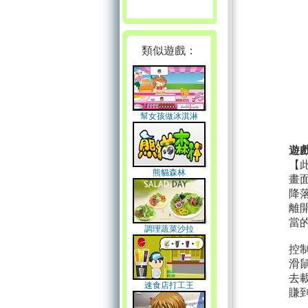
類似遊戲：
幫女孩做冰淇淋
遊
【
熊貓森林
畫
降
離
當
調理蔬菜沙拉
控
滑
去
速食店打工王
賺