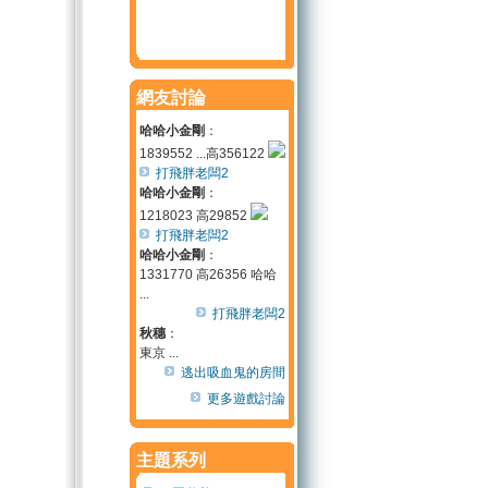
網友討論
哈哈小金剛
：
1839552 ...高356122
打飛胖老闆2
哈哈小金剛
：
1218023 高29852
打飛胖老闆2
哈哈小金剛
：
1331770 高26356 哈哈
...
打飛胖老闆2
秋穗
：
東京 ...
逃出吸血鬼的房間
更多遊戲討論
主題系列