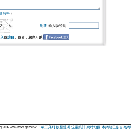
圖教學
)
刷新
輸入驗證碼
登入
或
註冊
。或者，您也可以
 2007 www.more.game.tw
下載工具列
版權聲明
流量統計
網站地圖
本網站已依台灣網