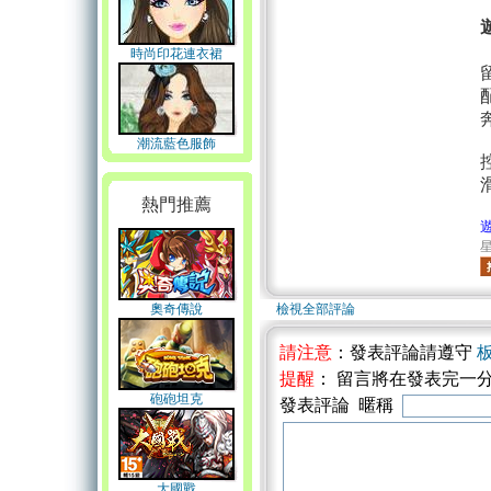
時尚印花連衣裙
潮流藍色服飾
熱門推薦
星
奧奇傳說
檢視全部評論
請注意
：發表評論請遵守
提醒
： 留言將在發表完一
砲砲坦克
發表評論 暱稱
大國戰