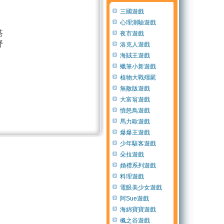
三國遊戲
心理測驗遊戲
搭
夜市遊戲
野
洛克人遊戲
海賊王遊戲
蠟筆小新遊戲
植物大戰殭屍
無敵版遊戲
大富翁遊戲
憤怒鳥遊戲
馬力歐遊戲
爆爆王遊戲
少年駭客遊戲
朵拉遊戲
婚禮系列遊戲
料理遊戲
電眼美少女遊戲
阿Sue遊戲
海綿寶寶遊戲
楓之谷遊戲