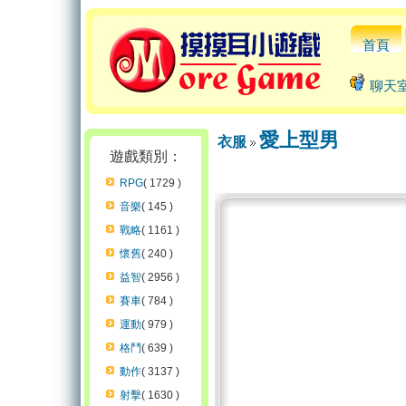
首頁
聊天
愛上型男
衣服
遊戲類別：
RPG
( 1729 )
音樂
( 145 )
戰略
( 1161 )
懷舊
( 240 )
益智
( 2956 )
賽車
( 784 )
運動
( 979 )
格鬥
( 639 )
動作
( 3137 )
射擊
( 1630 )