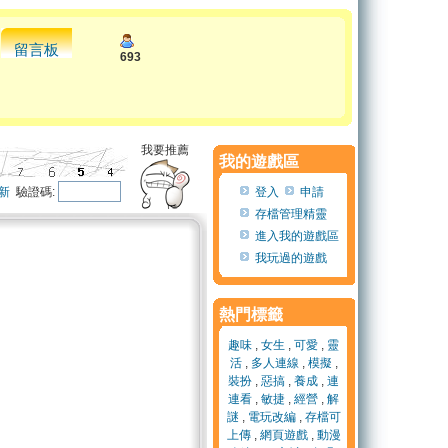
留言板
693
我要推薦
我的遊戲區
新
驗證碼:
登入
申請
存檔管理精靈
進入我的遊戲區
我玩過的遊戲
熱門標籤
趣味
,
女生
,
可愛
,
靈
活
,
多人連線
,
模擬
,
裝扮
,
惡搞
,
養成
,
連
連看
,
敏捷
,
經營
,
解
謎
,
電玩改編
,
存檔可
上傳
,
網頁遊戲
,
動漫