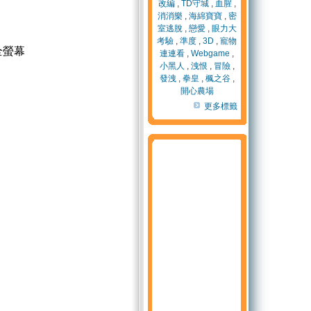
改編
,
TD守城
,
血腥
,
消消樂
,
海綿寶寶
,
密
室逃脫
,
戀愛
,
眼力大
考驗
,
準度
,
3D
,
寵物
全螢幕
連連看
,
Webgame
,
小黑人
,
洩恨
,
冒險
,
發洩
,
拳皇
,
楓之谷
,
開心農場
更多標籤