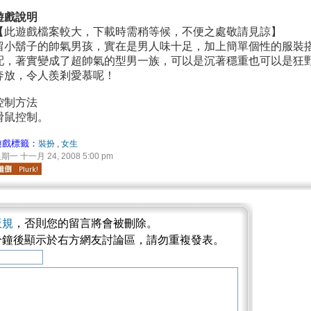
遊戲說明
【此遊戲檔案較大，下載時需稍等候，不便之處敬請見諒】
留小鬍子的帥氣男孩，實在是男人味十足，加上簡單個性的服裝
配，著實變成了超帥氣的型男一族，可以是沉著穩重也可以是狂
奔放，令人羨剎愛慕呢！
控制方法
滑鼠控制。
遊戲標籤：
裝扮
,
女生
期一 十一月 24, 2008 5:00 pm
板規
，否則您的留言將會被刪除。
分鐘後顯示於右方網友討論區，請勿重複發表。