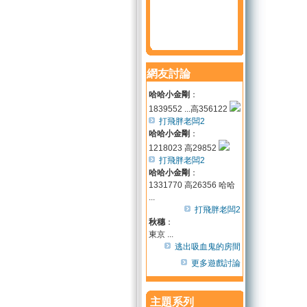
網友討論
哈哈小金剛
：
1839552 ...高356122
打飛胖老闆2
哈哈小金剛
：
1218023 高29852
打飛胖老闆2
哈哈小金剛
：
1331770 高26356 哈哈
...
打飛胖老闆2
秋穗
：
東京 ...
逃出吸血鬼的房間
更多遊戲討論
主題系列