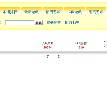
本週排行
最新遊戲
熱門遊戲
推薦遊戲
網頁遊戲
室
得分動態
即時動態
人氣指數
推薦指數
刷
89094
119