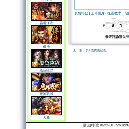
表情符號
|
上傳圖片
(
抓圖教學
、
貼
霸道江湖
發表評論請先
傳神
上一個：長T恤實用搭配
黑色陰謀
魔神戰域
天曲
最佳解析度 1024x768 CopyRight(c)