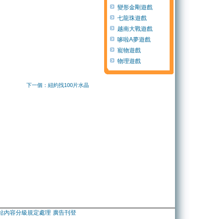
變形金剛遊戲
七龍珠遊戲
越南大戰遊戲
哆啦A夢遊戲
寵物遊戲
物理遊戲
下一個：紐約找100片水晶
站內容分級規定處理
廣告刊登