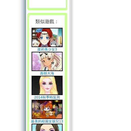
類似遊戲：
蘿莉美少女3
面朝大海
2014秋季時裝周
最美的校園女孩兒13