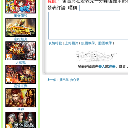
提醒
： 留言將在發表完一分鐘後顯示於
發表評論 暱稱
奧奇傳說
砲砲坦克
表情符號
|
上傳圖片
(
抓圖教學
、
貼圖教學
)
大國戰
發表評論請先
登入
或
註冊
。或者
上一個：摑巴掌-負心男
霸道江湖
傳神