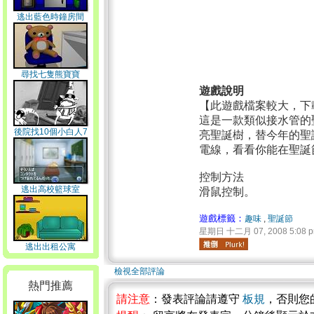
逃出藍色時鐘房間
尋找七隻熊寶寶
遊戲說明
【此遊戲檔案較大，下
這是一款類似接水管的
後院找10個小白人7
亮聖誕樹，替今年的聖
電線，看看你能在聖誕
控制方法
逃出高校籃球室
滑鼠控制。
遊戲標籤：
趣味
,
聖誕節
星期日 十二月 07, 2008 5:08 
逃出出租公寓
檢視全部評論
熱門推薦
請注意
：發表評論請遵守
板規
，否則您