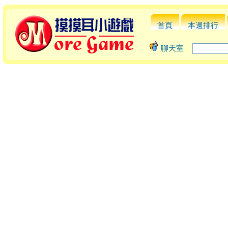
首頁
本週排行
聊天室