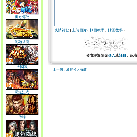
奧奇傳說
表情符號
|
上傳圖片
(
抓圖教學
、
貼圖教學
)
砲砲坦克
發表評論請先
登入
或
註冊
。或
大國戰
上一個：經營私人海灘
霸道江湖
傳神