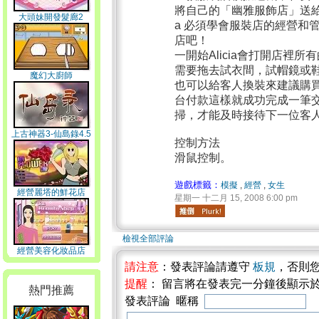
將自己的「幽雅服飾店」送給
大頭妹開發髮廊2
a 必須學會服裝店的經營和
店吧！
一開始Alicia會打開店裡
需要拖去試衣間，試帽鏡或
魔幻大廚師
也可以給客人換裝來建議購
台付款這樣就成功完成一筆
掃，才能及時接待下一位客
上古神器3-仙島錄4.5
控制方法
滑鼠控制。
遊戲標籤：
模擬
,
經營
,
女生
經營麗塔的鮮花店
星期一 十二月 15, 2008 6:00 pm
檢視全部評論
經營美容化妝品店
請注意
：發表評論請遵守
板規
，否則
提醒
： 留言將在發表完一分鐘後顯示
熱門推薦
發表評論 暱稱