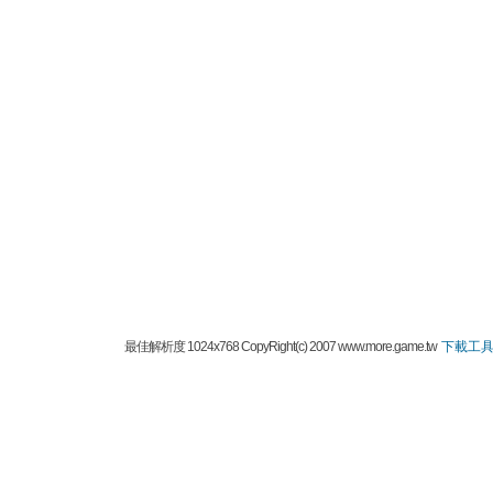
最佳解析度 1024x768 CopyRight(c) 2007 www.more.game.tw
下載工