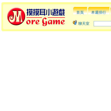
首頁
本週排行
聊天室