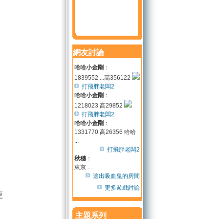
網友討論
哈哈小金剛
：
1839552 ...高356122
打飛胖老闆2
哈哈小金剛
：
1218023 高29852
打飛胖老闆2
哈哈小金剛
：
1331770 高26356 哈哈
...
打飛胖老闆2
秋穗
：
東京 ...
逃出吸血鬼的房間
更多遊戲討論
更
主題系列