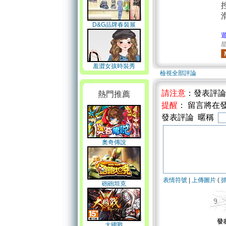
D&G品牌春裝展
星
羞澀女孩時裝秀
檢視全部評論
請注意
：發表評
熱門推薦
提醒
： 留言將在
發表評論 暱稱
奧奇傳說
表情符號
|
上傳圖片
(
砲砲坦克
發
大國戰