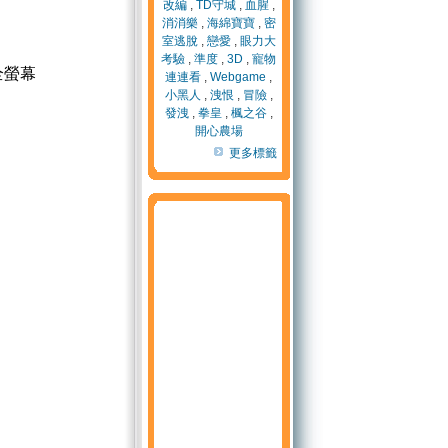
改編
,
TD守城
,
血腥
,
消消樂
,
海綿寶寶
,
密
室逃脫
,
戀愛
,
眼力大
考驗
,
準度
,
3D
,
寵物
全螢幕
連連看
,
Webgame
,
小黑人
,
洩恨
,
冒險
,
發洩
,
拳皇
,
楓之谷
,
開心農場
更多標籤