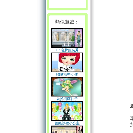
類似遊戲：
CK名牌服裝秀
嘟嘴清秀女孩
裝扮樹藤仙子
蕾絲紗裙小公主