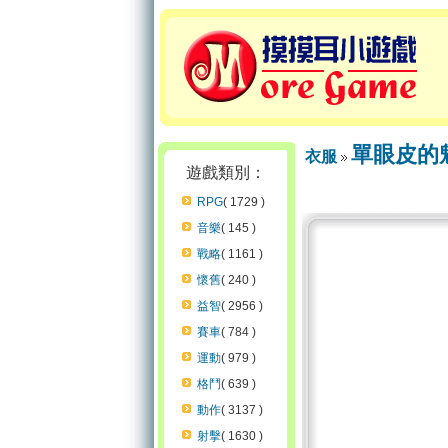
單眼皮的
衣服
遊戲類別：
RPG
( 1729 )
音樂
( 145 )
戰略
( 1161 )
懷舊
( 240 )
益智
( 2956 )
賽車
( 784 )
運動
( 979 )
格鬥
( 639 )
動作
( 3137 )
射擊
( 1630 )