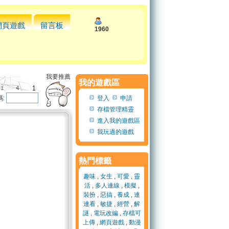
網頁遊戲
留言板
1960
我要推薦
我的遊戲區
:
登入
申請
存檔管理精靈
進入我的遊戲區
我玩過的遊戲
熱門標籤
趣味
,
女生
,
可愛
,
靈
活
,
多人連線
,
模擬
,
裝扮
,
惡搞
,
養成
,
連
連看
,
敏捷
,
經營
,
解
謎
,
電玩改編
,
存檔可
上傳
,
網頁遊戲
,
動漫