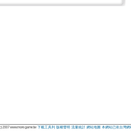
 2007 www.more.game.tw
下載工具列
版權聲明
流量統計
網站地圖
本網站已依台灣網