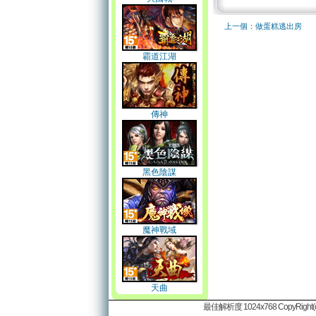
上一個：做蛋糕逃出房
霸道江湖
傳神
黑色陰謀
魔神戰域
天曲
最佳解析度 1024x768 CopyRight(c)