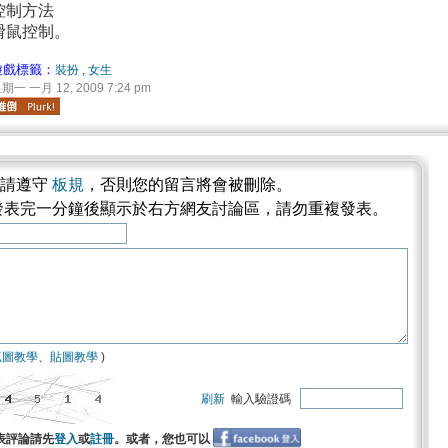
控制方法
滑鼠控制。
遊戲標籤：
裝扮
,
女生
期一 一月 12, 2009 7:24 pm
論請遵守
板規
，否則您的留言將會被刪除。
發表完一分鐘後顯示於右方網友討論區，請勿重複發表。
抓圖教學
、
貼圖教學
)
刷新
輸入驗證碼
表評論請先
登入
或
註冊
。或者，您也可以