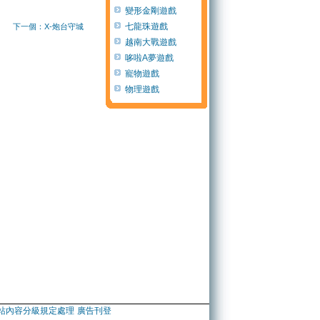
變形金剛遊戲
七龍珠遊戲
下一個：X-炮台守城
越南大戰遊戲
哆啦A夢遊戲
寵物遊戲
物理遊戲
站內容分級規定處理
廣告刊登