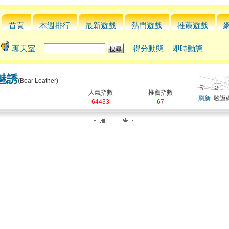
首頁
本週排行
最新遊戲
熱門遊戲
推薦遊戲
聊天室
得分動態
即時動態
魅誘
(Bear Leather)
人氣指數
推薦指數
刷新
驗證碼
64433
67