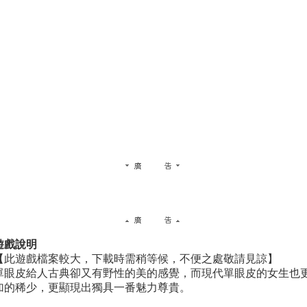
遊戲說明
【此遊戲檔案較大，下載時需稍等候，不便之處敬請見諒】
單眼皮給人古典卻又有野性的美的感覺，而現代單眼皮的女生也
加的稀少，更顯現出獨具一番魅力尊貴。