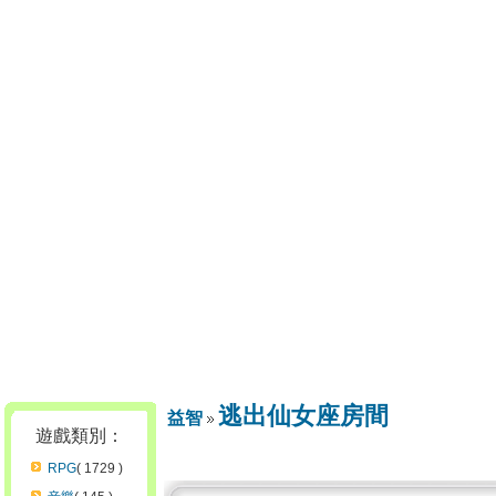
逃出仙女座房間
益智
遊戲類別：
RPG
( 1729 )