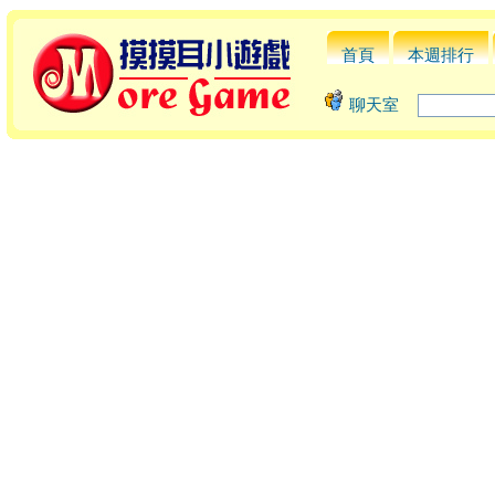
首頁
本週排行
聊天室