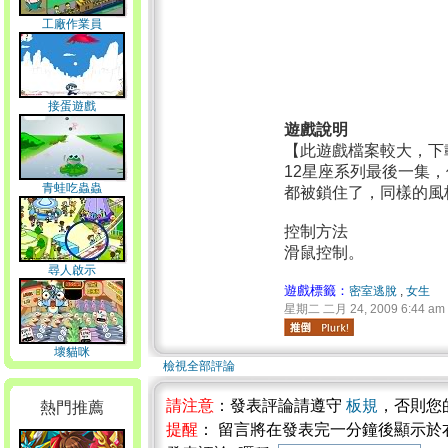
工廠作業員
接蛋遊戲
遊戲說明
【此遊戲檔案較大，下
12星座系列最後一集，
青蛙吃蟲蟲
都被鎖住了，同樣的風
控制方法
滑鼠控制。
尋人啟示
遊戲標籤：
密室逃脫
,
女生
星期二 二月 24, 2009 6:44 am
壞貓咪
檢視全部評論
請注意
：發表評論請遵守
板規
，否則您
熱門推薦
提醒
： 留言將在發表完一分鐘後顯示於