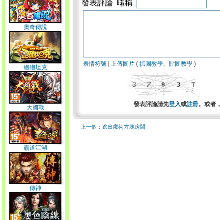
發表評論 暱稱
奧奇傳說
表情符號
|
上傳圖片
(
抓圖教學
、
貼圖教學
)
砲砲坦克
發表評論請先
登入
或
註冊
。或者
大國戰
上一個：逃出魔術方塊房間
霸道江湖
傳神