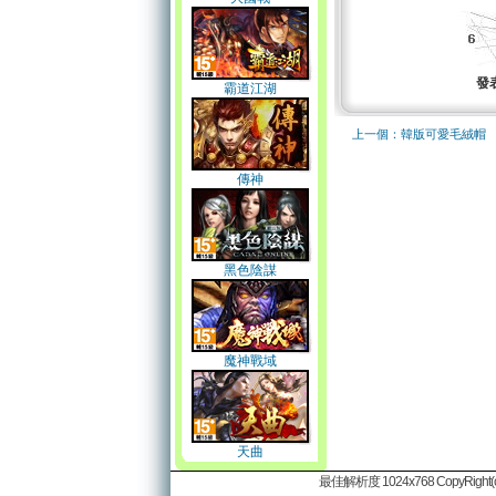
發
霸道江湖
上一個：韓版可愛毛絨帽
傳神
黑色陰謀
魔神戰域
天曲
最佳解析度 1024x768 CopyRight(c)