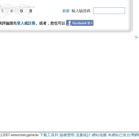
刷新
輸入驗證碼
表評論請先
登入
或
註冊
。或者，您也可以
下
 2007 www.more.game.tw
下載工具列
版權聲明
流量統計
網站地圖
本網站已依台灣網