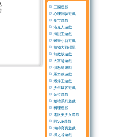
色
三國遊戲
錯
心理測驗遊戲
夜市遊戲
洛克人遊戲
海賊王遊戲
蠟筆小新遊戲
植物大戰殭屍
無敵版遊戲
大富翁遊戲
憤怒鳥遊戲
馬力歐遊戲
爆爆王遊戲
少年駭客遊戲
朵拉遊戲
婚禮系列遊戲
料理遊戲
電眼美少女遊戲
阿Sue遊戲
海綿寶寶遊戲
楓之谷遊戲