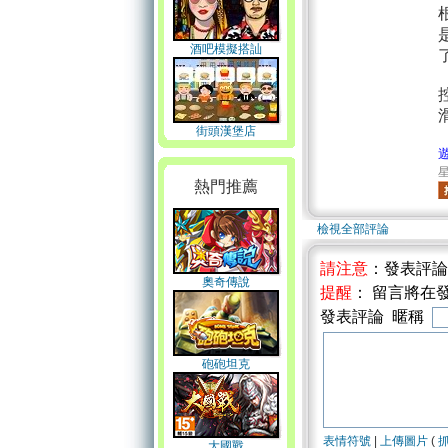
酒吧模擬搭訕
街頭漢堡店
星
熱門推薦
檢視全部評論
請注意
：發表評
奧奇傳說
提醒
： 留言將在
發表評論 暱稱
砲砲坦克
表情符號
|
上傳圖片
(
大國戰