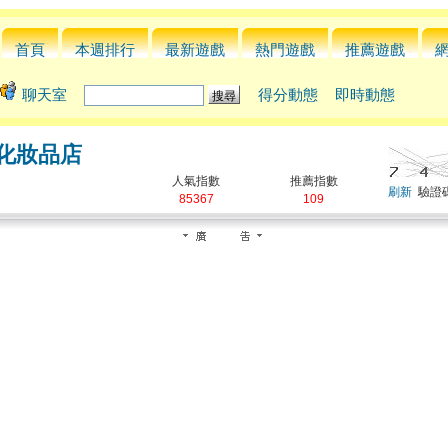
首頁
本週排行
最新遊戲
熱門遊戲
推薦遊戲
聊天室
得分動態
即時動態
化妝品店
人氣指數
推薦指數
刷新
驗證碼
85367
109