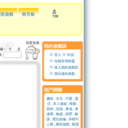
網頁遊戲
留言板
738
我要推薦
我的遊戲區
:
登入
申請
存檔管理精靈
進入我的遊戲區
我玩過的遊戲
熱門標籤
趣味
,
女生
,
可愛
,
靈
活
,
多人連線
,
模擬
,
裝扮
,
惡搞
,
養成
,
連
連看
,
敏捷
,
經營
,
解
謎
,
電玩改編
,
存檔可
上傳
,
網頁遊戲
,
動漫