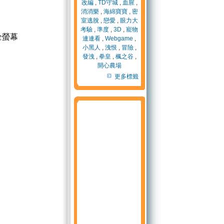
改編
,
TD守城
,
血腥
,
消消樂
,
海綿寶寶
,
密
室逃脫
,
戀愛
,
眼力大
考驗
,
準度
,
3D
,
寵物
全螢幕
連連看
,
Webgame
,
小黑人
,
洩恨
,
冒險
,
發洩
,
拳皇
,
楓之谷
,
開心農場
更多標籤