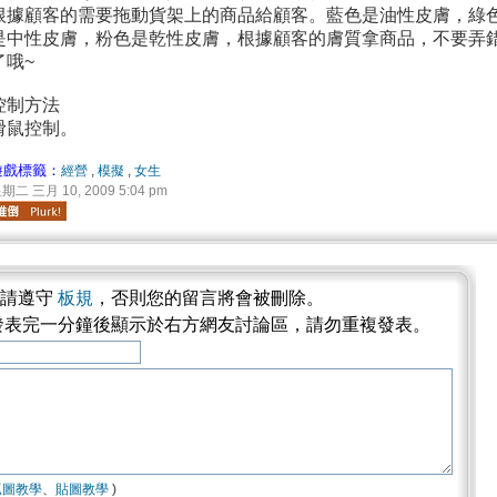
根據顧客的需要拖動貨架上的商品給顧客。藍色是油性皮膚，綠
是中性皮膚，粉色是乾性皮膚，根據顧客的膚質拿商品，不要弄
了哦~
控制方法
滑鼠控制。
遊戲標籤：
經營
,
模擬
,
女生
期二 三月 10, 2009 5:04 pm
論請遵守
板規
，否則您的留言將會被刪除。
發表完一分鐘後顯示於右方網友討論區，請勿重複發表。
抓圖教學
、
貼圖教學
)