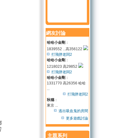
網友討論
哈哈小金剛
：
1839552 ...高356122
打飛胖老闆2
哈哈小金剛
：
1218023 高29852
打飛胖老闆2
哈哈小金剛
：
1331770 高26356 哈哈
...
打飛胖老闆2
秋穗
：
東京 ...
逃出吸血鬼的房間
更多遊戲討論
都
芳
主題系列