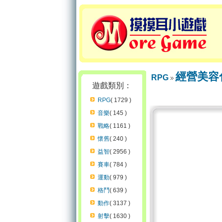
經營美容
RPG
遊戲類別：
RPG
( 1729 )
音樂
( 145 )
戰略
( 1161 )
懷舊
( 240 )
益智
( 2956 )
賽車
( 784 )
運動
( 979 )
格鬥
( 639 )
動作
( 3137 )
射擊
( 1630 )