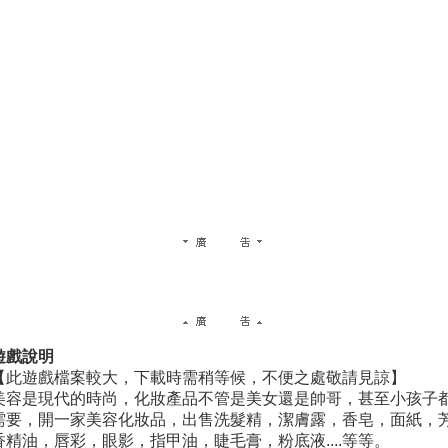
遊戲說明
【此遊戲檔案較大，下載時需稍等候，不便之處敬請見諒】
美容是現代的時尚，化妝產品不管是美女還是帥哥，甚至小孩子
需要，開一家美容化妝品，出售洗髮精，潔膚露，香皂，面紙，
香精油，唇彩，眼影，指甲油，睫毛膏，粉底液....等等。