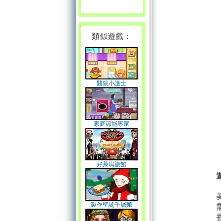
類似遊戲：
醫院小護士
家庭節能專家
好萊塢旅館
製作聖誕千層麵