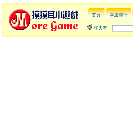
首頁
本週排行
聊天室