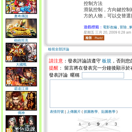
控制方法
滑鼠控制，方向鍵控制
方的人物，可以交替選
奧奇傳說
遊戲標籤：
電影改編
,
冒險
,
星期五 三月 20, 2009 6:28 am
砲砲坦克
檢視全部評論
請注意
：發表評論請遵守
板規
，否則您
大國戰
提醒
： 留言將在發表完一分鐘後顯示於
發表評論 暱稱
霸道江湖
表情符號
|
上傳圖片
(
抓圖教學
、
貼圖教學
)
傳神