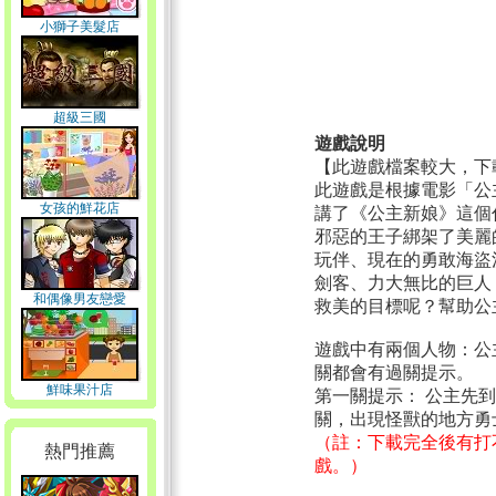
小獅子美髮店
超級三國
遊戲說明
【此遊戲檔案較大，下
此遊戲是根據電影「公
女孩的鮮花店
講了《公主新娘》這個
邪惡的王子綁架了美麗
玩伴、現在的勇敢海盜
劍客、力大無比的巨人
和偶像男友戀愛
救美的目標呢？幫助公
遊戲中有兩個人物：公
關都會有過關提示。
鮮味果汁店
第一關提示： 公主先
關，出現怪獸的地方勇
（註：下載完全後有打
熱門推薦
戲。）