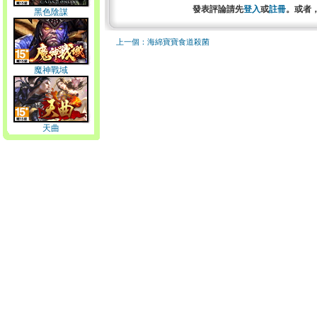
發表評論請先
登入
或
註冊
。或者
黑色陰謀
上一個：海綿寶寶食道殺菌
魔神戰域
天曲