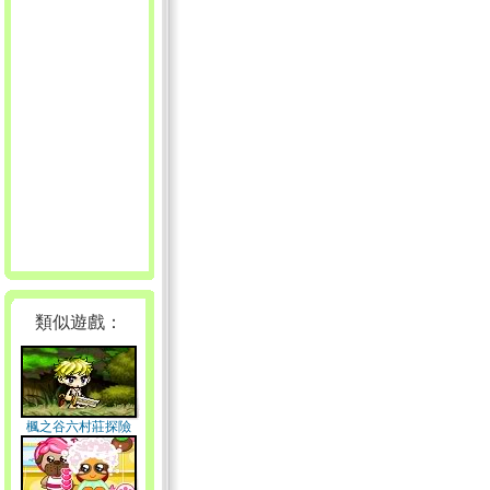
類似遊戲：
楓之谷六村莊探險