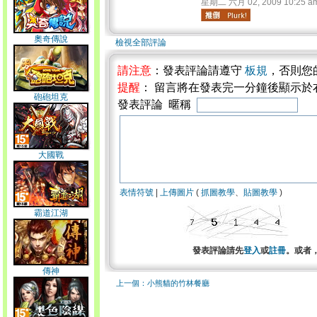
星期二 六月 02, 2009 10:25 a
奧奇傳說
檢視全部評論
請注意
：發表評論請遵守
板規
，否則您
提醒
： 留言將在發表完一分鐘後顯示於
砲砲坦克
發表評論 暱稱
大國戰
表情符號
|
上傳圖片
(
抓圖教學
、
貼圖教學
)
霸道江湖
發表評論請先
登入
或
註冊
。或者
傳神
上一個：小熊貓的竹林餐廳