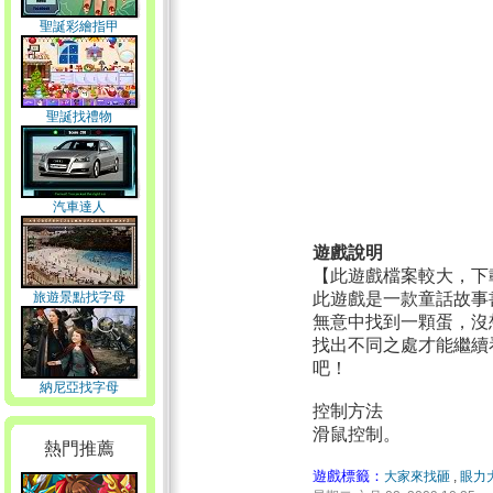
聖誕彩繪指甲
聖誕找禮物
汽車達人
遊戲說明
【此遊戲檔案較大，下
旅遊景點找字母
此遊戲是一款童話故事
無意中找到一顆蛋，沒
找出不同之處才能繼續
吧！
納尼亞找字母
控制方法
滑鼠控制。
熱門推薦
遊戲標籤：
大家來找砸
,
眼力