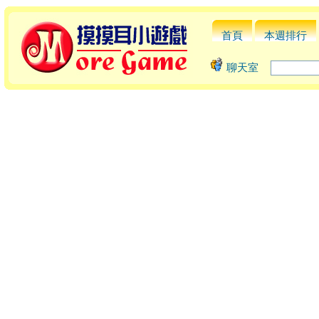
首頁
本週排行
聊天室