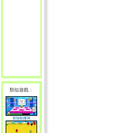
類似遊戲：
冒險骷髏洞