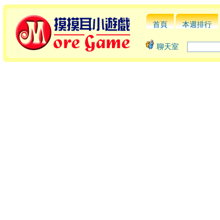
首頁
本週排行
聊天室