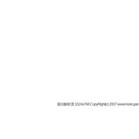
最佳解析度 1024x768 CopyRight(c) 2007 www.more.gam