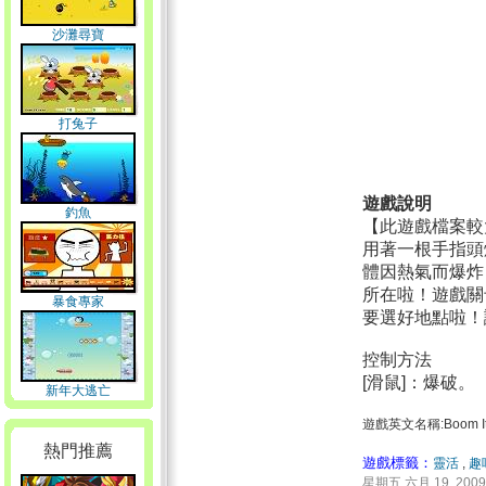
沙灘尋寶
打兔子
遊戲說明
釣魚
【此遊戲檔案較
用著一根手指頭
體因熱氣而爆炸
所在啦！遊戲關
暴食專家
要選好地點啦！
控制方法
[滑鼠]：爆破。
新年大逃亡
遊戲英文名稱:Boom It
熱門推薦
遊戲標籤：
靈活
,
趣
星期五 六月 19, 2009 