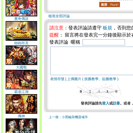
檢視全部評論
奧奇傳說
請注意
：發表評論請遵守
板規
，否則您
提醒
： 留言將在發表完一分鐘後顯示於
發表評論 暱稱
砲砲坦克
大國戰
表情符號
|
上傳圖片
(
抓圖教學
、
貼圖教學
)
霸道江湖
發表評論請先
登入
或
註冊
。或者
傳神
上一個：小黑輪與機器城市