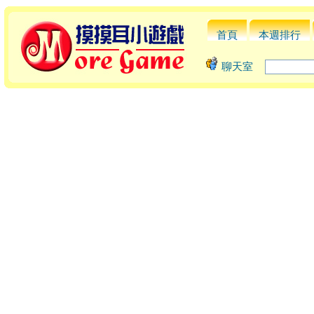
首頁
本週排行
聊天室