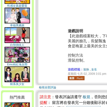
性感女孩超愛裝
幸福美嬌娘
遊戲說明
【此遊戲檔案較大，下
美麗的臉孔，長髮飄逸
白領俏佳人
會是晚宴上最美的女主
控制方法
滑鼠控制。
Emo粉紅兔女郎
遊戲標籤：
裝扮
,
女生
星期四 七月 02, 2009 3:01 pm
韓系美少女
檢視全部評論
請注意
：發表評論請遵守
板規
，否則您
熱門推薦
提醒
： 留言將在發表完一分鐘後顯示於