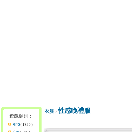
性感晚禮服
衣服
遊戲類別：
RPG
( 1729 )