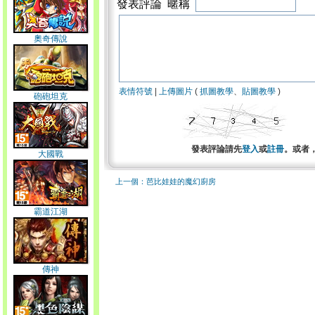
發表評論 暱稱
奧奇傳說
表情符號
|
上傳圖片
(
抓圖教學
、
貼圖教學
)
砲砲坦克
發表評論請先
登入
或
註冊
。或者
大國戰
上一個：芭比娃娃的魔幻廚房
霸道江湖
傳神