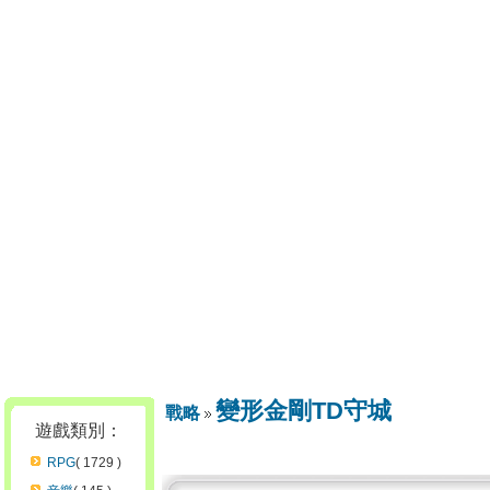
變形金剛TD守城
戰略
遊戲類別：
RPG
( 1729 )