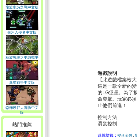
龍族史詩之戰中文版
銀河入侵者中文版
種族戰役之史詩戰爭
中文版
遊戲說明
【此遊戲檔案較大
異星戰爭中文版
這是一款全新的變
的LG堡壘。為了
命突擊。玩家必須
止他們前進！
恐怖峽谷大冒險中文
版
控制方法
滑鼠控制
熱門推薦
遊戲標籤：
變形金鋼
,