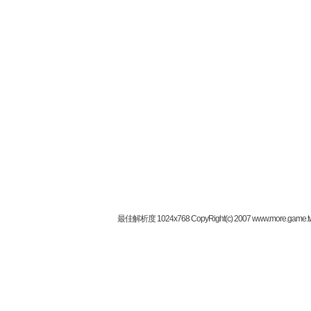
最佳解析度 1024x768 CopyRight(c) 2007 www.more.game.