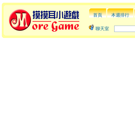
首頁
本週排行
聊天室