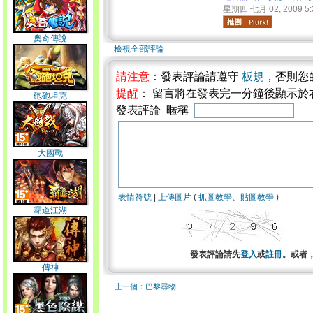
星期四 七月 02, 2009 5:
奧奇傳說
檢視全部評論
請注意
：發表評論請遵守
板規
，否則您
提醒
： 留言將在發表完一分鐘後顯示於
砲砲坦克
發表評論 暱稱
大國戰
表情符號
|
上傳圖片
(
抓圖教學
、
貼圖教學
)
霸道江湖
發表評論請先
登入
或
註冊
。或者
傳神
上一個：巴黎尋物