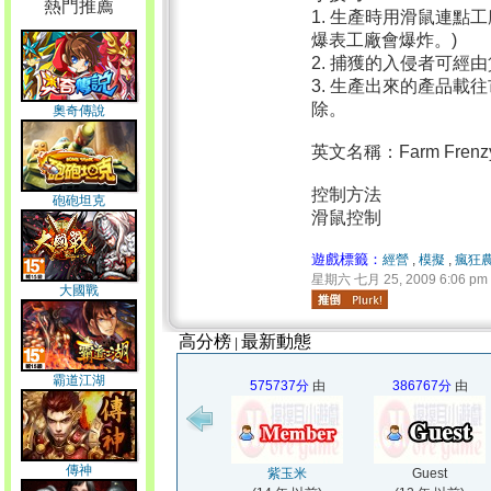
熱門推薦
1. 生產時用滑鼠連點
爆表工廠會爆炸。)
2. 捕獲的入侵者可經
3. 生產出來的產品
除。
奧奇傳說
英文名稱：Farm Frenzy
控制方法
砲砲坦克
滑鼠控制
遊戲標籤：
經營
,
模擬
,
瘋狂
星期六 七月 25, 2009 6:06 pm
大國戰
高分榜
最新動態
|
霸道江湖
575737分
由
386767分
由
傳神
紫玉米
Guest