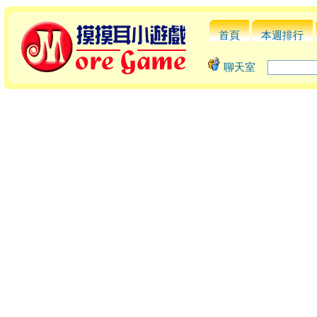
首頁
本週排行
聊天室