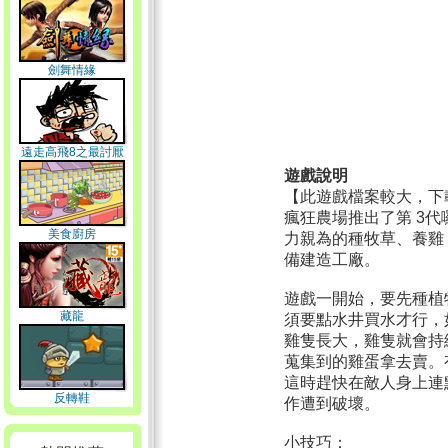
劍舞情緣
遠走高飛8之最討厭
窗戶了
遊戲說明
【此遊戲檔案較大，下
瘋狂農場推出了第 3
美食廚房
力親為的種牧草、養雞
備建造工廠。
遊戲一開始，要先種植
藏龍
須要點水井買水才行，
雞隻長大，雞隻就會持
蒐集到的雞蛋拿去賣。
這時趕快在敵人身上連
反轉鞋
作遭到破壞。
小技巧：