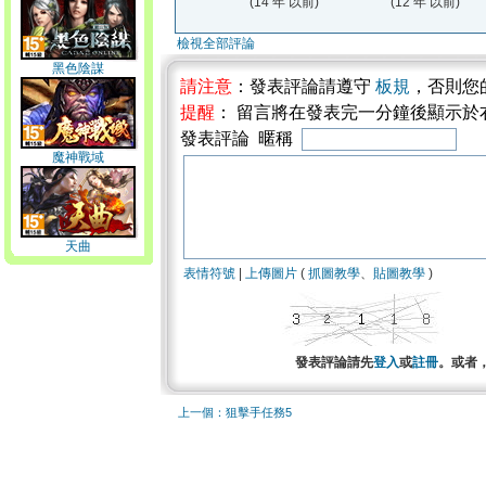
(14 年 以前)
(12 年 以前)
檢視全部評論
黑色陰謀
請注意
：發表評論請遵守
板規
，否則您
提醒
： 留言將在發表完一分鐘後顯示於
發表評論 暱稱
魔神戰域
天曲
表情符號
|
上傳圖片
(
抓圖教學
、
貼圖教學
)
發表評論請先
登入
或
註冊
。或者
上一個：狙擊手任務5