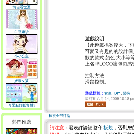
情侶看世盃
白雪婚紗
遊戲說明
【此遊戲檔案較大，下
可愛又有趣的的設計個
小小公主
歡的款式.顏色.大小等
上名牌LOGO讓包包
控制方法
妖嬌女孩
滑鼠控制。
遊戲標籤：
女生
,
DIY
,
裝扮
星期五 八月 14, 2009 10:18 p
可愛服飾販賣機3
檢視全部評論
熱門推薦
請注意
：發表評論請遵守
板規
，否則您