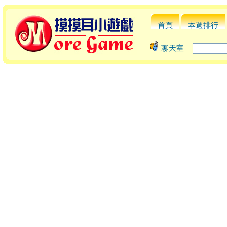
首頁
本週排行
聊天室