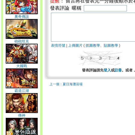
提醒
： 留言將在發表完一分鐘後顯示於
發表評論 暱稱
奧奇傳說
砲砲坦克
表情符號
|
上傳圖片
(
抓圖教學
、
貼圖教學
)
大國戰
發表評論請先
登入
或
註冊
。或者
上一個：夏日海灘浴場
霸道江湖
傳神