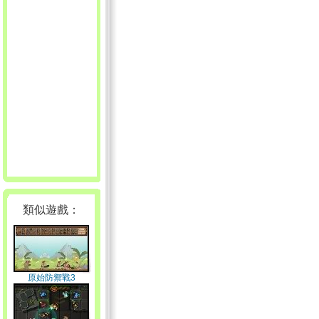
類似遊戲：
原始防禦戰3