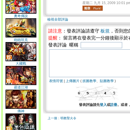
星期二 九月 15, 2009 10:01 p
奧奇傳說
檢視全部評論
請注意
：發表評論請遵守
板規
，否則您
提醒
： 留言將在發表完一分鐘後顯示於
砲砲坦克
發表評論 暱稱
大國戰
表情符號
|
上傳圖片
(
抓圖教學
、
貼圖教學
)
霸道江湖
發表評論請先
登入
或
註冊
。或者
傳神
上一個：明教聖火令