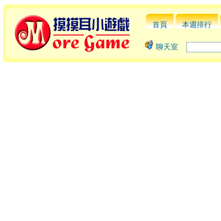
首頁
本週排行
聊天室