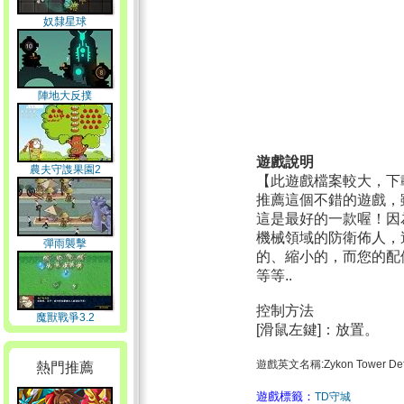
奴隸星球
陣地大反撲
遊戲說明
農夫守謢果園2
【此遊戲檔案較大，下
推薦這個不錯的遊戲，
這是最好的一款喔！因
機械領域的防衛佈人，
彈雨襲擊
的、縮小的，而您的配
等等..
控制方法
魔獸戰爭3.2
[滑鼠左鍵]：放置。
遊戲英文名稱:Zykon Tower Def
熱門推薦
遊戲標籤：
TD守城