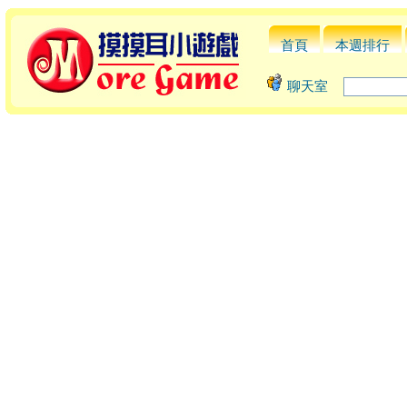
首頁
本週排行
聊天室