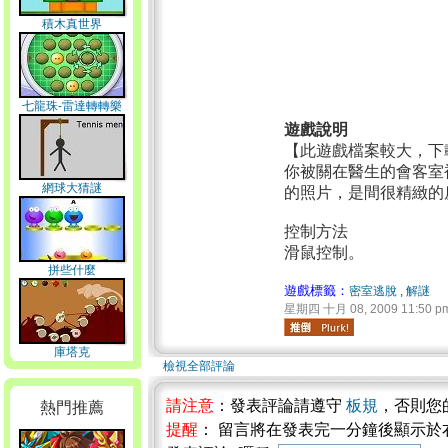
積木真世界
七龍珠-雷達轉轉樂
遊戲說明
【此遊戲檔案較大，下
你被關在醫生的會客室
網球大猜謎
的照片，是間很精緻的
控制方法
滑鼠控制。
拼些什麼
遊戲標籤：
密室逃脫
,
解謎
星期四 十月 08, 2009 11:50 p
庫塔克
檢視全部評論
請注意
：發表評論請遵守
板規
，否則您
熱門推薦
提醒
： 留言將在發表完一分鐘後顯示於