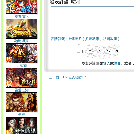
發表評論 暱稱
奧奇傳說
表情符號
|
上傳圖片
(
抓圖教學
、
貼圖教學
)
砲砲坦克
發表評論請先
登入
或
註冊
。或者
大國戰
上一個：AINI坦克塔防TD
霸道江湖
傳神