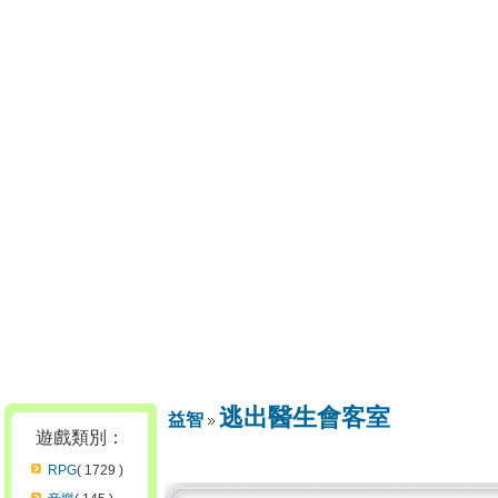
逃出醫生會客室
益智
遊戲類別：
RPG
( 1729 )