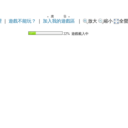
理
｜
遊戲不能玩？
｜
加入我的遊戲區
｜
放大
縮小
全