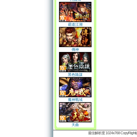
霸道江湖
傳神
黑色陰謀
魔神戰域
天曲
最佳解析度 1024x768 CopyRight(c)