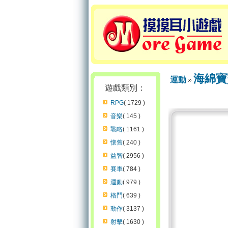
海綿寶
運動
遊戲類別：
RPG
( 1729 )
音樂
( 145 )
戰略
( 1161 )
懷舊
( 240 )
益智
( 2956 )
賽車
( 784 )
運動
( 979 )
格鬥
( 639 )
動作
( 3137 )
射擊
( 1630 )