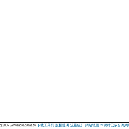
 2007 www.more.game.tw
下載工具列
版權聲明
流量統計
網站地圖
本網站已依台灣網