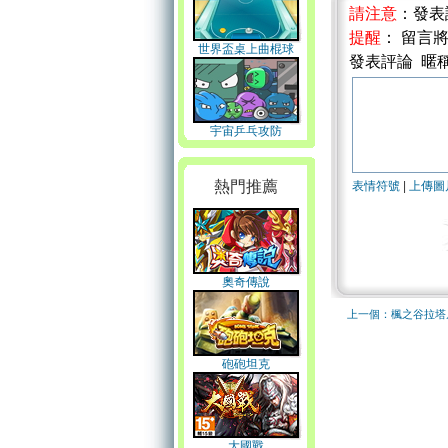
請注意
：發表
提醒
： 留言
世界盃桌上曲棍球
發表評論 暱
宇宙乒乓攻防
熱門推薦
表情符號
|
上傳圖
奧奇傳說
上一個：楓之谷拉塔
砲砲坦克
大國戰