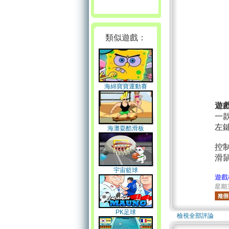
類似遊戲：
海綿寶寶運動賽
遊
一
左
海灘耍酷滑板
控
滑
宇宙籃球
遊戲
星期三 
PK足球
檢視全部評論