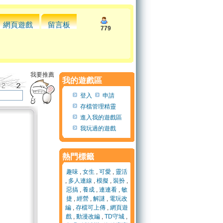
網頁遊戲
留言板
779
我要推薦
我的遊戲區
登入
申請
存檔管理精靈
進入我的遊戲區
我玩過的遊戲
熱門標籤
趣味
,
女生
,
可愛
,
靈活
,
多人連線
,
模擬
,
裝扮
,
惡搞
,
養成
,
連連看
,
敏
捷
,
經營
,
解謎
,
電玩改
編
,
存檔可上傳
,
網頁遊
戲
,
動漫改編
,
TD守城
,