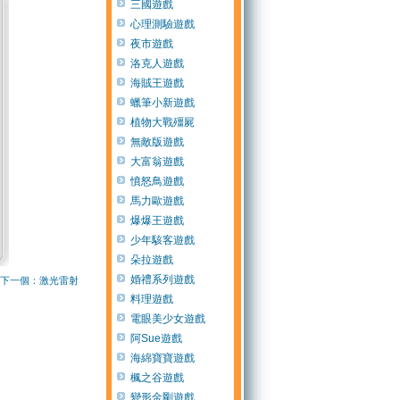
三國遊戲
心理測驗遊戲
夜市遊戲
洛克人遊戲
海賊王遊戲
蠟筆小新遊戲
植物大戰殭屍
無敵版遊戲
大富翁遊戲
憤怒鳥遊戲
馬力歐遊戲
爆爆王遊戲
少年駭客遊戲
朵拉遊戲
婚禮系列遊戲
下一個：激光雷射
料理遊戲
電眼美少女遊戲
阿Sue遊戲
海綿寶寶遊戲
楓之谷遊戲
變形金剛遊戲