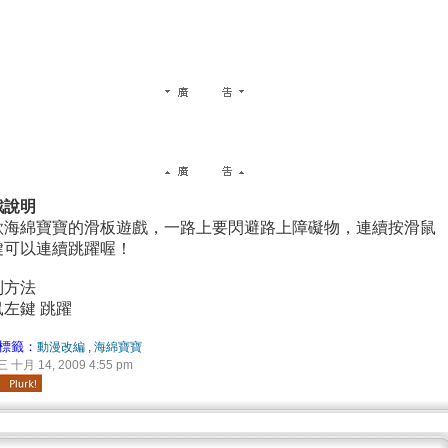
戲說明
款海綿寶寶的滑板遊戲，一路上要閃避路上障礙物，連續按滑鼠
鍵可以連續跳躍喔！
制方法
鼠左鍵 跳躍
標籤：
動漫改編
,
海綿寶寶
十月 14, 2009 4:55 pm