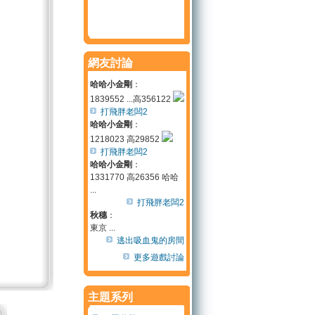
網友討論
哈哈小金剛
：
1839552 ...高356122
打飛胖老闆2
哈哈小金剛
：
1218023 高29852
打飛胖老闆2
哈哈小金剛
：
1331770 高26356 哈哈
...
打飛胖老闆2
秋穗
：
東京 ...
逃出吸血鬼的房間
更多遊戲討論
主題系列