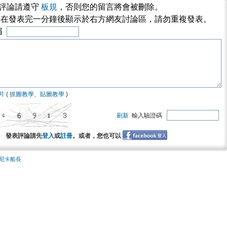
評論請遵守
板規
，否則您的留言將會被刪除。
將在發表完一分鐘後顯示於右方網友討論區，請勿重複發表。
稱
片
(
抓圖教學
、
貼圖教學
)
刷新
輸入驗證碼
發表評論請先
登入
或
註冊
。或者，您也可以
尼卡船長