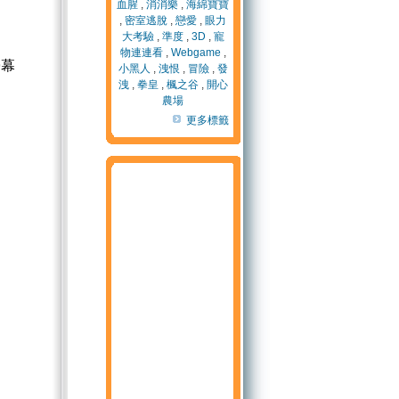
血腥
,
消消樂
,
海綿寶寶
,
密室逃脫
,
戀愛
,
眼力
大考驗
,
準度
,
3D
,
寵
物連連看
,
Webgame
,
螢幕
小黑人
,
洩恨
,
冒險
,
發
洩
,
拳皇
,
楓之谷
,
開心
農場
更多標籤