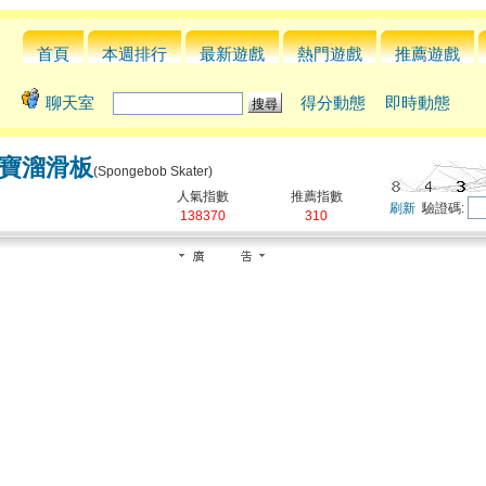
首頁
本週排行
最新遊戲
熱門遊戲
推薦遊戲
聊天室
得分動態
即時動態
寶溜滑板
(Spongebob Skater)
人氣指數
推薦指數
刷新
驗證碼:
138370
310