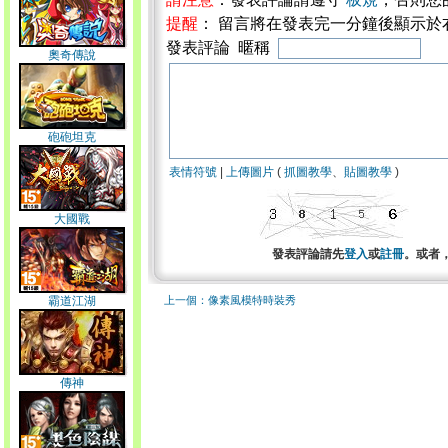
提醒
： 留言將在發表完一分鐘後顯示於
發表評論 暱稱
奧奇傳說
砲砲坦克
表情符號
|
上傳圖片
(
抓圖教學
、
貼圖教學
)
大國戰
發表評論請先
登入
或
註冊
。或者
霸道江湖
上一個：像素風模特時裝秀
傳神