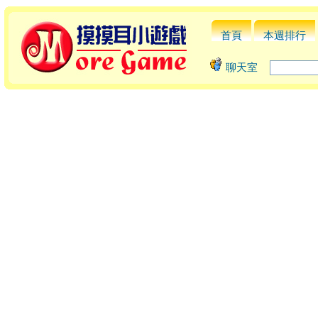
首頁
本週排行
聊天室