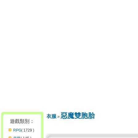
惡魔雙胞胎
衣服
遊戲類別：
RPG
( 1729 )