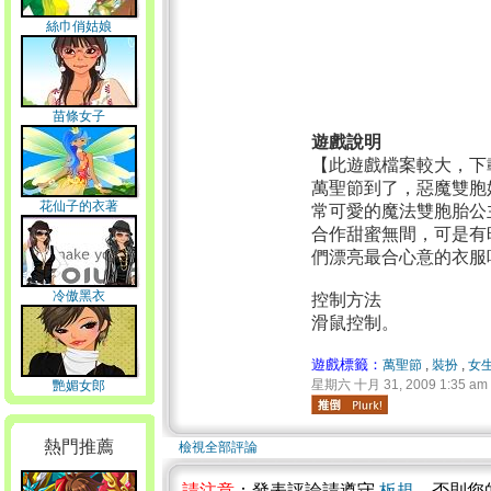
絲巾俏姑娘
苗條女子
遊戲說明
【此遊戲檔案較大，下
萬聖節到了，惡魔雙胞
花仙子的衣著
常可愛的魔法雙胞胎公
合作甜蜜無間，可是有
們漂亮最合心意的衣服
冷傲黑衣
控制方法
滑鼠控制。
遊戲標籤：
萬聖節
,
裝扮
,
女
星期六 十月 31, 2009 1:35 am
艷媚女郎
熱門推薦
檢視全部評論
請注意
：發表評論請遵守
板規
，否則您