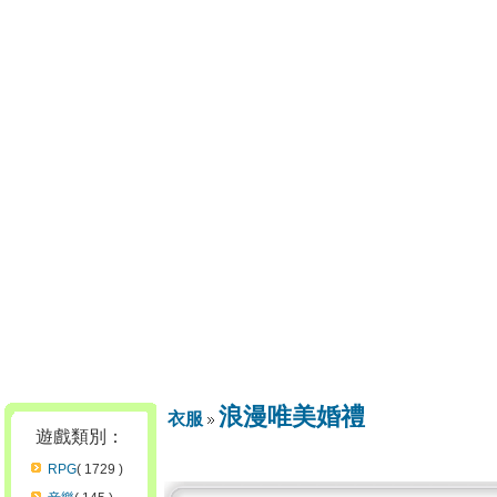
浪漫唯美婚禮
衣服
遊戲類別：
RPG
( 1729 )