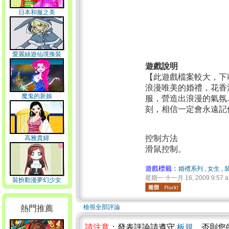
日本和服之美
愛麗絲遊仙境換裝
遊戲說明
【此遊戲檔案較大，下
浪漫唯美的婚禮，花香
魔鬼的新娘
服，營造出浪漫的氣氛.
刻，相信一定會永遠記住這
控制方法
高雅貴婦
滑鼠控制。
遊戲標籤：
婚禮系列
,
女生
,
星期一 十一月 16, 2009 9:57 
裝扮動漫夢幻少女
檢視全部評論
熱門推薦
請注意
：發表評論請遵守
板規
，否則您