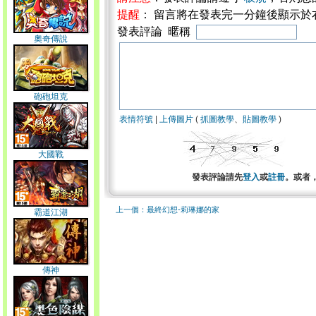
提醒
： 留言將在發表完一分鐘後顯示於
發表評論 暱稱
奧奇傳說
砲砲坦克
表情符號
|
上傳圖片
(
抓圖教學
、
貼圖教學
)
大國戰
發表評論請先
登入
或
註冊
。或者
上一個：最終幻想-莉琳娜的家
霸道江湖
傳神