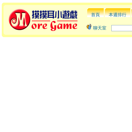
首頁
本週排行
聊天室