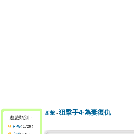
狙擊手4-為妻復仇
射擊
遊戲類別：
RPG
( 1729 )