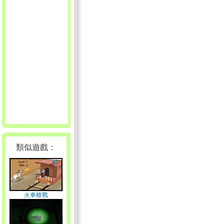
類似遊戲：
火車槍戰