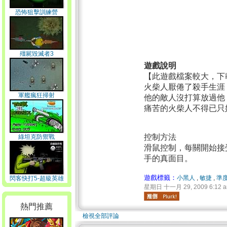
恐怖狙擊訓練營
殭屍毀滅者3
遊戲說明
【此遊戲檔案較大，下
火柴人厭倦了殺手生涯
軍艦瘋狂掃射
他的敵人沒打算放過他
痛苦的火柴人不得已只
控制方法
綠坦克防禦戰
滑鼠控制，每關開始接
手的真面目。
遊戲標籤：
小黑人
,
敏捷
,
準
閃客快打5-超級英雄
星期日 十一月 29, 2009 6:12 
熱門推薦
檢視全部評論