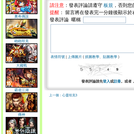
請注意
：發表評論請遵守
板規
，否則您
提醒
： 留言將在發表完一分鐘後顯示於
奧奇傳說
發表評論 暱稱
砲砲坦克
表情符號
|
上傳圖片
(
抓圖教學
、
貼圖教學
)
大國戰
發表評論請先
登入
或
註冊
。或者
霸道江湖
上一個：心靈坦克3
傳神