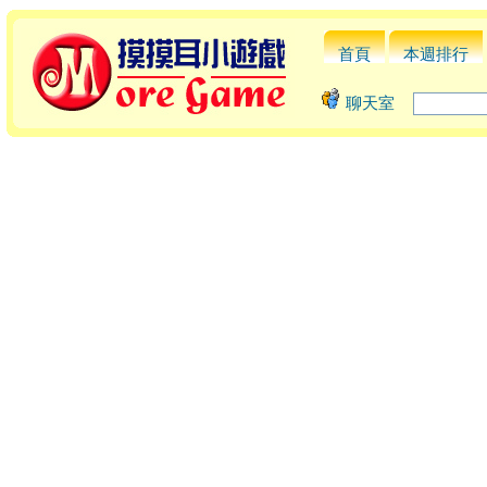
首頁
本週排行
聊天室