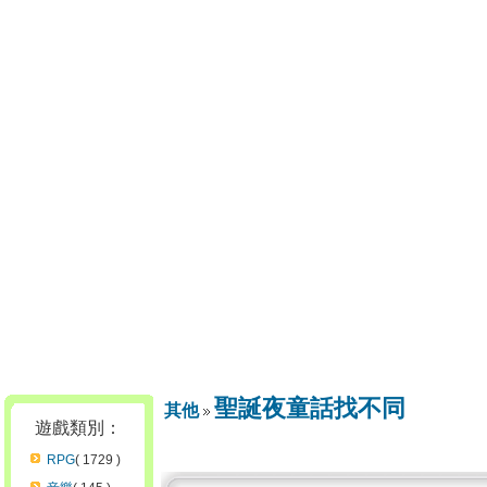
聖誕夜童話找不同
其他
遊戲類別：
RPG
( 1729 )