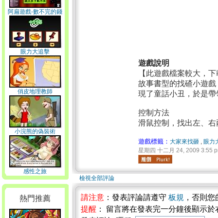
阿扁遊戲-數不完的錢
眼力大追擊
遊戲說明
【此遊戲檔案較大，下
故事書型的找碴小遊戲
俏皮地理教師
現了童話小丑，於是帶
控制方法
滑鼠控制，找出左、右
小浣熊的偽裝術
遊戲標籤：
大家來找砸
,
眼力
星期四 十二月 24, 2009 3:55 
感性之旅
檢視全部評論
請注意
：發表評論請遵守
板規
，否則您
熱門推薦
提醒
： 留言將在發表完一分鐘後顯示於