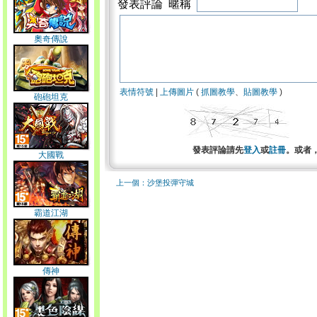
發表評論 暱稱
奧奇傳說
表情符號
|
上傳圖片
(
抓圖教學
、
貼圖教學
)
砲砲坦克
發表評論請先
登入
或
註冊
。或者
大國戰
上一個：沙堡投彈守城
霸道江湖
傳神