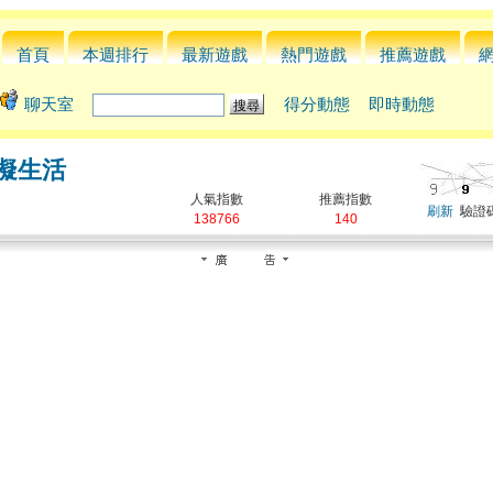
首頁
本週排行
最新遊戲
熱門遊戲
推薦遊戲
聊天室
得分動態
即時動態
擬生活
人氣指數
推薦指數
刷新
驗證碼
138766
140