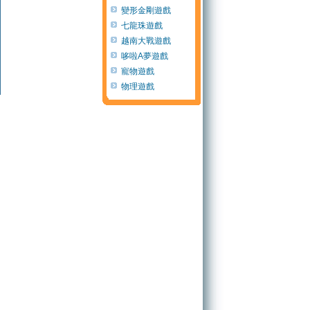
3651380分
由
3651253分
由
3640484分
由
3640418
變形金剛遊戲
七龍珠遊戲
越南大戰遊戲
哆啦A夢遊戲
訪客96c9
雅典娜
訪客5d92
訪客27b
寵物遊戲
(13 年 以前)
(13 年 以前)
(14 年 以前)
(13 年 以
物理遊戲