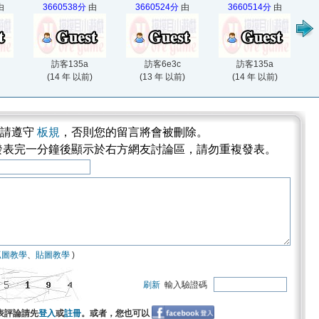
由
3660538分
由
3660524分
由
3660514分
由
訪客135a
訪客6e3c
訪客135a
(14 年 以前)
(13 年 以前)
(14 年 以前)
論請遵守
板規
，否則您的留言將會被刪除。
發表完一分鐘後顯示於右方網友討論區，請勿重複發表。
抓圖教學
、
貼圖教學
)
刷新
輸入驗證碼
表評論請先
登入
或
註冊
。或者，您也可以