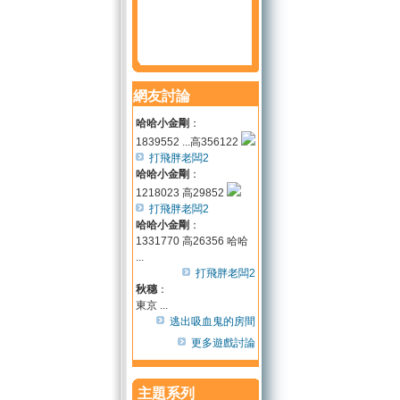
網友討論
哈哈小金剛
：
1839552 ...高356122
打飛胖老闆2
哈哈小金剛
：
1218023 高29852
打飛胖老闆2
哈哈小金剛
：
1331770 高26356 哈哈
...
打飛胖老闆2
秋穗
：
東京 ...
逃出吸血鬼的房間
更多遊戲討論
主題系列