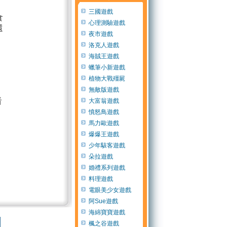
三國遊戲
食
心理測驗遊戲
還
夜市遊戲
洛克人遊戲
海賊王遊戲
蠟筆小新遊戲
植物大戰殭屍
無敵版遊戲
看
大富翁遊戲
憤怒鳥遊戲
馬力歐遊戲
爆爆王遊戲
少年駭客遊戲
朵拉遊戲
婚禮系列遊戲
料理遊戲
電眼美少女遊戲
阿Sue遊戲
海綿寶寶遊戲
楓之谷遊戲