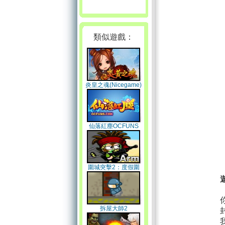
類似遊戲：
炎皇之魂(Nicegame)
仙落紅塵OCFUNS
圍城突擊2：度假圍
攻
拆屋大師2