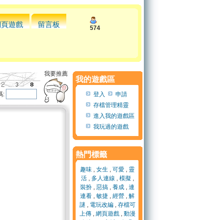
網頁遊戲
留言板
574
我要推薦
我的遊戲區
:
登入
申請
存檔管理精靈
進入我的遊戲區
我玩過的遊戲
熱門標籤
趣味
,
女生
,
可愛
,
靈
活
,
多人連線
,
模擬
,
裝扮
,
惡搞
,
養成
,
連
連看
,
敏捷
,
經營
,
解
謎
,
電玩改編
,
存檔可
上傳
,
網頁遊戲
,
動漫