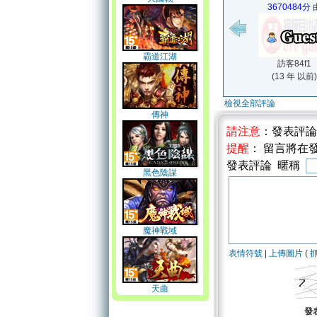
3670484分
霸道江湖
訪客84f1
(13 年 以前)
檢視全部評論
傳神
請注意
：發表評
提醒
： 留言將在
發表評論 暱稱
黑色陰謀
魔神戰域
表情符號
|
上傳圖片
(
天曲
發