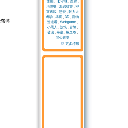
改編
,
TD守城
,
血腥
,
消消樂
,
海綿寶寶
,
密
室逃脫
,
戀愛
,
眼力大
考驗
,
準度
,
3D
,
寵物
全螢幕
連連看
,
Webgame
,
小黑人
,
洩恨
,
冒險
,
發洩
,
拳皇
,
楓之谷
,
開心農場
更多標籤