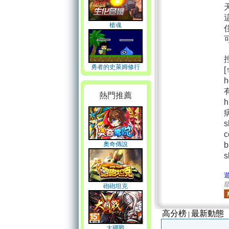
槍魂
勇者的史萊姆修行
熱門推薦
奧奇傳說
星
砲砲坦克
高分榜
最新動態
|
大國戰