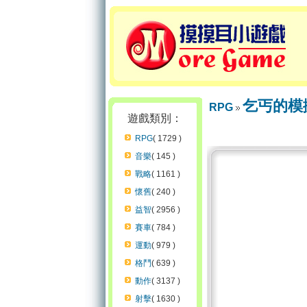
乞丐的模
RPG
遊戲類別：
RPG
( 1729 )
音樂
( 145 )
戰略
( 1161 )
懷舊
( 240 )
益智
( 2956 )
賽車
( 784 )
運動
( 979 )
格鬥
( 639 )
動作
( 3137 )
射擊
( 1630 )