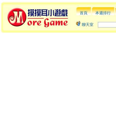
首頁
本週排行
聊天室