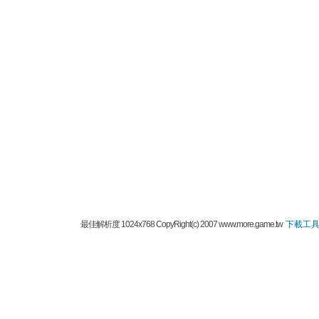
最佳解析度 1024x768 CopyRight(c) 2007 www.more.game.tw
下載工