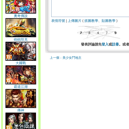
奧奇傳說
表情符號
|
上傳圖片
(
抓圖教學
、
貼圖教學
)
砲砲坦克
發表評論請先
登入
或
註冊
。或
上一個：美少女鬥地主
大國戰
霸道江湖
傳神