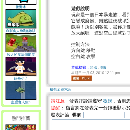
接漏水
遊戲說明
玩家是一個日本暴走族，看
它變成廢鐵。雖然隨便破壞
戲嘛！所以別客氣，盡你所
血腥食人魚5無敵版
放大絕喔，連點空白鍵就對
控制方法
方向鍵 移動
矮人的魔法鐵鎚屋
空白鍵 攻擊
遊戲標籤：
惡搞
,
洩恨
星期日 一月 03, 2010 12:11 pm
跆拳小子
檢視全部評論
請注意
：發表評論請遵守
板規
，否則
血腥食人魚5
提醒
： 留言將在發表完一分鐘後顯示
發表評論 暱稱
熱門推薦