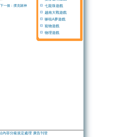
下一個：撲克賭神
七龍珠遊戲
越南大戰遊戲
哆啦A夢遊戲
寵物遊戲
物理遊戲
站內容分級規定處理
廣告刊登