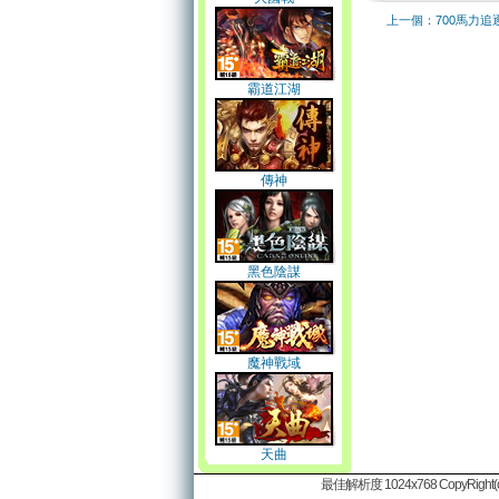
上一個：700馬力追
霸道江湖
傳神
黑色陰謀
魔神戰域
天曲
最佳解析度 1024x768 CopyRight(c)