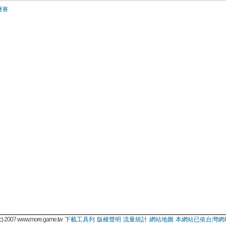
逐賽
 2007 www.more.game.tw
下載工具列
版權聲明
流量統計
網站地圖
本網站已依台灣網