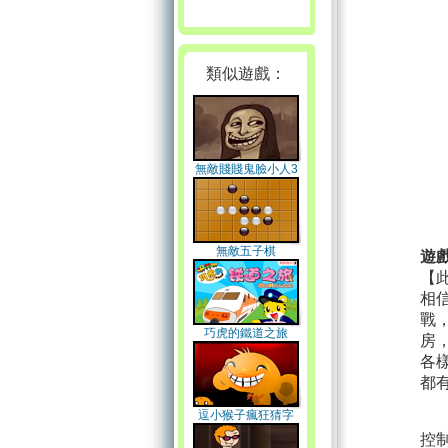
類似遊戲：
無敵賤賤鬼臉小人3
無敵五子棋
遊
【
相
戰
巧虎的鐵道之旅
房
各
都
逗小猴子瘋狂猜字
控