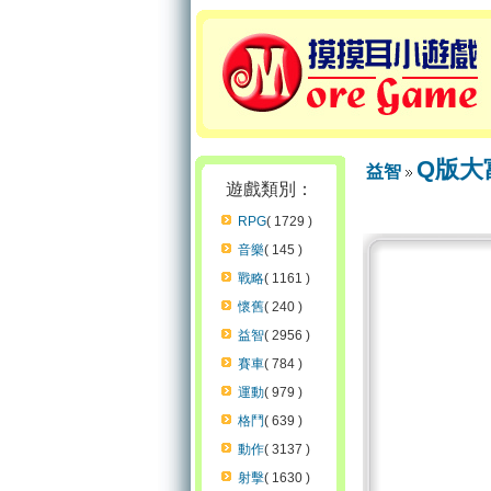
Q版大
益智
遊戲類別：
RPG
( 1729 )
音樂
( 145 )
戰略
( 1161 )
懷舊
( 240 )
益智
( 2956 )
賽車
( 784 )
運動
( 979 )
格鬥
( 639 )
動作
( 3137 )
射擊
( 1630 )