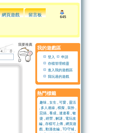
網頁遊戲
留言板
645
我要推薦
我的遊戲區
登入
申請
存檔管理精靈
進入我的遊戲區
我玩過的遊戲
熱門標籤
趣味
,
女生
,
可愛
,
靈活
,
多人連線
,
模擬
,
裝扮
,
惡搞
,
養成
,
連連看
,
敏
捷
,
經營
,
解謎
,
電玩改
編
,
存檔可上傳
,
網頁遊
戲
,
動漫改編
,
TD守城
,