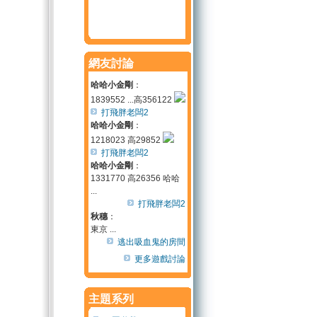
網友討論
哈哈小金剛
：
1839552 ...高356122
打飛胖老闆2
哈哈小金剛
：
1218023 高29852
打飛胖老闆2
哈哈小金剛
：
1331770 高26356 哈哈
...
打飛胖老闆2
秋穗
：
東京 ...
逃出吸血鬼的房間
更多遊戲討論
主題系列