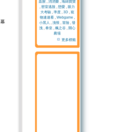
血腥
,
消消樂
,
海綿寶寶
,
密室逃脫
,
戀愛
,
眼力
大考驗
,
準度
,
3D
,
寵
物連連看
,
Webgame
,
螢幕
小黑人
,
洩恨
,
冒險
,
發
洩
,
拳皇
,
楓之谷
,
開心
農場
更多標籤