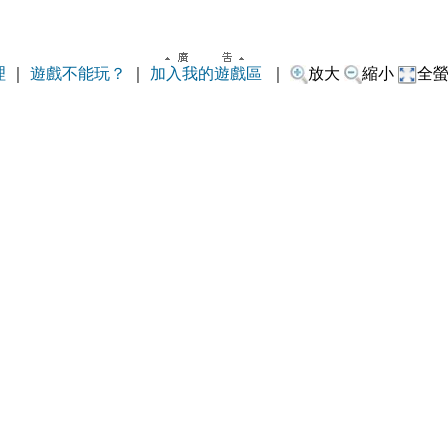
理
｜
遊戲不能玩？
｜
加入我的遊戲區
｜
放大
縮小
全