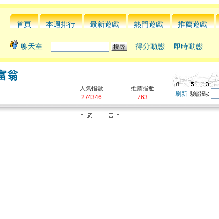
首頁
本週排行
最新遊戲
熱門遊戲
推薦遊戲
聊天室
得分動態
即時動態
富翁
人氣指數
推薦指數
刷新
驗證碼:
274346
763