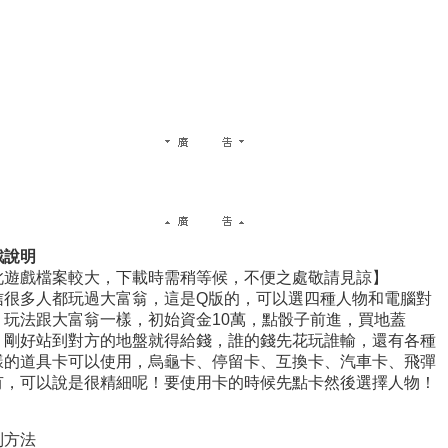
戲說明
此遊戲檔案較大，下載時需稍等候，不便之處敬請見諒】
信很多人都玩過大富翁，這是Q版的，可以選四種人物和電腦對
，玩法跟大富翁一樣，初始資金10萬，點骰子前進，買地蓋
，剛好站到對方的地盤就得給錢，誰的錢先花玩誰輸，還有各種
樣的道具卡可以使用，烏龜卡、停留卡、互換卡、汽車卡、飛彈
有，可以說是很精細呢！要使用卡的時候先點卡然後選擇人物！
制方法