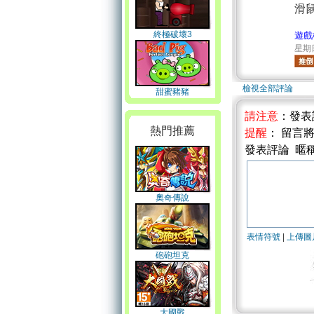
滑
終極破壞3
遊戲
星期日 
檢視全部評論
甜蜜豬豬
請注意
：發表
熱門推薦
提醒
： 留言
發表評論 暱
奧奇傳說
表情符號
|
上傳圖
砲砲坦克
大國戰