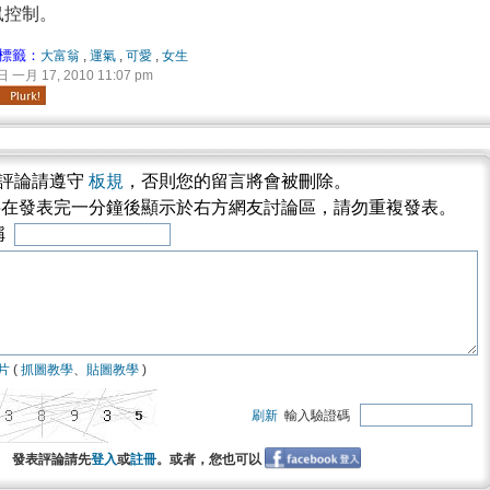
鼠控制。
標籤：
大富翁
,
運氣
,
可愛
,
女生
一月 17, 2010 11:07 pm
評論請遵守
板規
，否則您的留言將會被刪除。
將在發表完一分鐘後顯示於右方網友討論區，請勿重複發表。
稱
片
(
抓圖教學
、
貼圖教學
)
刷新
輸入驗證碼
發表評論請先
登入
或
註冊
。或者，您也可以