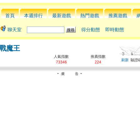
首頁
本週排行
最新遊戲
熱門遊戲
推薦遊戲
聊天室
得分動態
即時動態
大戰魔王
人氣指數
推薦指數
刷新
驗證碼
73346
224