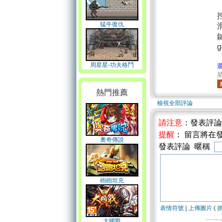
猛牛復仇
周星星-功夫格鬥
星
熱門推薦
檢視全部評論
請注意
：發表評
提醒
： 留言將在
奧奇傳說
發表評論 暱稱
砲砲坦克
表情符號
|
上傳圖片
(
大國戰