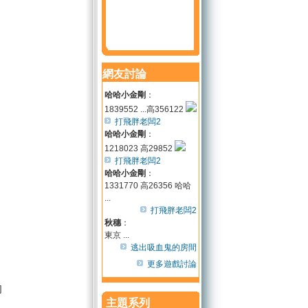
網友討論
哈哈小金剛
：
1839552 ...高356122
打飛胖老闆2
哈哈小金剛
：
1218023 高29852
打飛胖老闆2
哈哈小金剛
：
1331770 高26356 哈哈
...
打飛胖老闆2
秋穗
：
東京 ...
逃出吸血鬼的房間
更多遊戲討論
的
主題系列