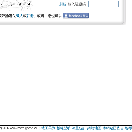
刷新
輸入驗證碼
表評論請先
登入
或
註冊
。或者，您也可以
 2007 www.more.game.tw
下載工具列
版權聲明
流量統計
網站地圖
本網站已依台灣網