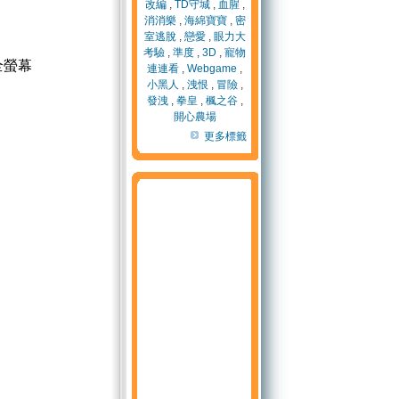
改編
,
TD守城
,
血腥
,
消消樂
,
海綿寶寶
,
密
室逃脫
,
戀愛
,
眼力大
考驗
,
準度
,
3D
,
寵物
全螢幕
連連看
,
Webgame
,
小黑人
,
洩恨
,
冒險
,
發洩
,
拳皇
,
楓之谷
,
開心農場
更多標籤