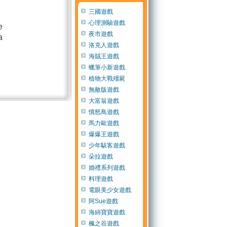
三國遊戲
心理測驗遊戲
e
夜市遊戲
a
洛克人遊戲
海賊王遊戲
蠟筆小新遊戲
植物大戰殭屍
無敵版遊戲
大富翁遊戲
憤怒鳥遊戲
馬力歐遊戲
爆爆王遊戲
少年駭客遊戲
朵拉遊戲
婚禮系列遊戲
料理遊戲
電眼美少女遊戲
阿Sue遊戲
海綿寶寶遊戲
楓之谷遊戲