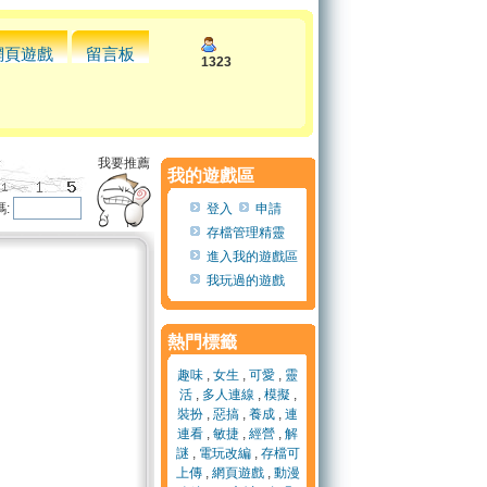
網頁遊戲
留言板
1323
我要推薦
我的遊戲區
:
登入
申請
存檔管理精靈
進入我的遊戲區
我玩過的遊戲
熱門標籤
趣味
,
女生
,
可愛
,
靈
活
,
多人連線
,
模擬
,
裝扮
,
惡搞
,
養成
,
連
連看
,
敏捷
,
經營
,
解
謎
,
電玩改編
,
存檔可
上傳
,
網頁遊戲
,
動漫