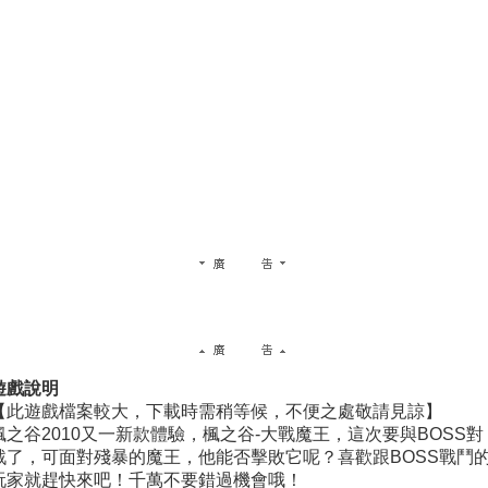
遊戲說明
【此遊戲檔案較大，下載時需稍等候，不便之處敬請見諒】
楓之谷2010又一新款體驗，楓之谷-大戰魔王，這次要與BOSS對
戰了，可面對殘暴的魔王，他能否擊敗它呢？喜歡跟BOSS戰鬥
玩家就趕快來吧！千萬不要錯過機會哦！