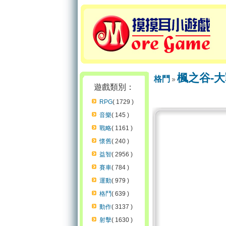
楓之谷-
格鬥
遊戲類別：
RPG
( 1729 )
音樂
( 145 )
戰略
( 1161 )
懷舊
( 240 )
益智
( 2956 )
賽車
( 784 )
運動
( 979 )
格鬥
( 639 )
動作
( 3137 )
射擊
( 1630 )