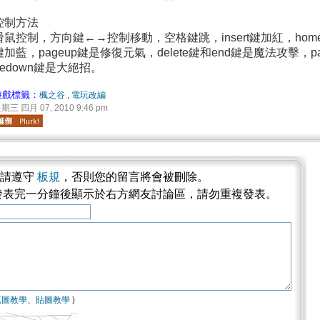
控制方法
滑鼠控制，方向鍵←→控制移動，空格鍵跳，insert鍵加紅，hom
鍵加藍，pageup鍵是修復元氣，delete鍵和end鍵是魔法攻擊，p
gedown鍵是大絕招。
遊戲標籤：
楓之谷
,
電玩改編
期三 四月 07, 2010 9:46 pm
論請遵守
板規
，否則您的留言將會被刪除。
發表完一分鐘後顯示於右方網友討論區，請勿重複發表。
抓圖教學
、
貼圖教學
)