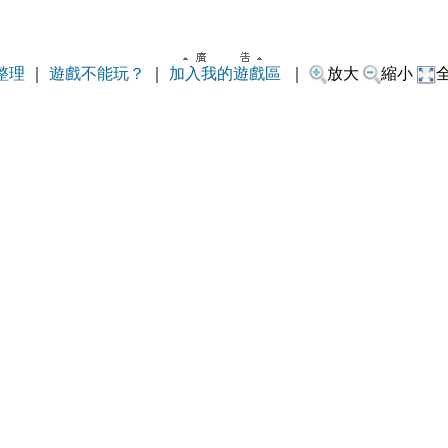
整理
｜
遊戲不能玩？
｜
加入我的遊戲區
｜
放大
縮小