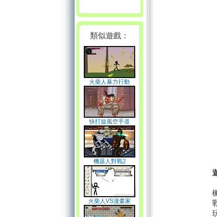
類似遊戲：
火柴人暴力行動
快打旋風空手道
機器人對戰2
火柴人VS漫畫家