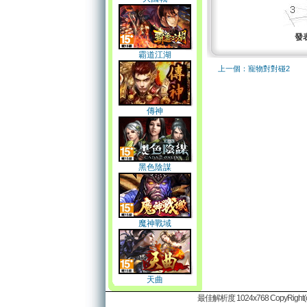
發
霸道江湖
上一個：寵物對對碰2
傳神
黑色陰謀
魔神戰域
天曲
最佳解析度 1024x768 CopyRight(c)