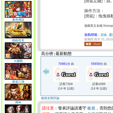
[滑鼠左鍵]：踩
操作方法：
[滑鼠]：拖曳移
奧奇傳說
遊戲英文名稱:Smoop
遊戲標籤：
惡搞
,
靈
星期四 四月 15, 2010 
砲砲坦克
高分榜
最新動態
|
大國戰
70981分
由
55658分
由
霸道江湖
訪客72b9
訪客e089
(14 年 以前)
(14 年 以前)
檢視全部評論
傳神
請注意
：發表評論請遵守
板規
，否則您