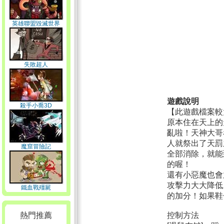
英雄聯盟毀滅世界
失敗超人
遊戲說明
殺手小喬3D
【此遊戲檔案較
原本住在天上的
亂啦！天神大哥
人就祭出了天罰
魔窟冒險記
全部消除，就能
的喔！
還有小惡魔也會
攻擊力大大降低
鐵血戰殭屍
的加分！如果鞋
熱門推薦
控制方法