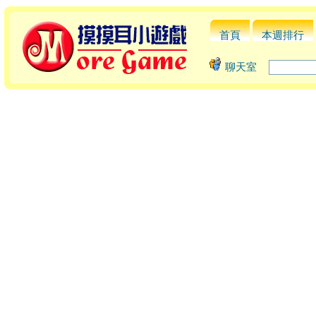
首頁
本週排行
聊天室