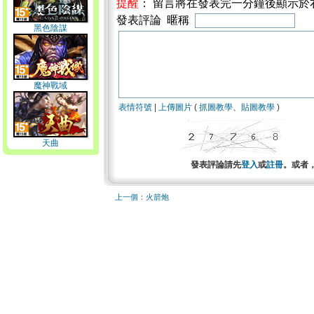
提醒
： 留言將在發表完一分鐘後顯示於
發表評論 暱稱
黑色陰謀
魔神戰域
表情符號
|
上傳圖片
(
抓圖教學
、
貼圖教學
)
天曲
發表評論請先
登入
或
註冊
。或者
上一個：火箭炮