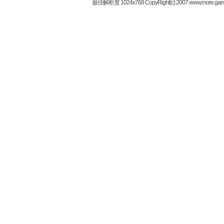
最佳解析度 1024x768 CopyRight(c) 2007 www.more.gam