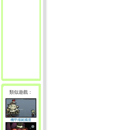
類似遊戲：
機甲殭屍國度