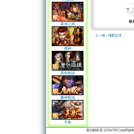
發
霸道江湖
上一個：殭屍足球
傳神
黑色陰謀
魔神戰域
天曲
最佳解析度 1024x768 CopyRight(c)