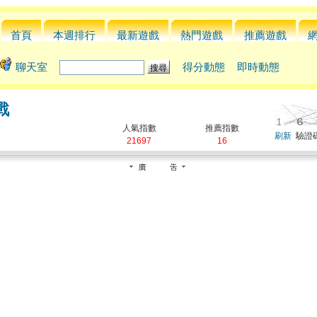
首頁
本週排行
最新遊戲
熱門遊戲
推薦遊戲
聊天室
得分動態
即時動態
戰
人氣指數
推薦指數
刷新
驗證碼
21697
16