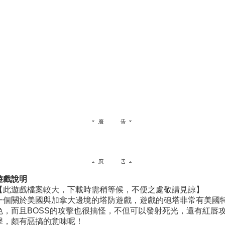
遊戲說明
【此遊戲檔案較大，下載時需稍等候，不便之處敬請見諒】
一個關於美國與加拿大邊境的塔防遊戲，遊戲的砲塔非常有美國
色，而且BOSS的攻擊也很搞怪，不但可以發射死光，還有紅唇
擊，頗有惡搞的意味呢！