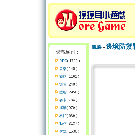
邊境防禦
戰略
遊戲類別：
RPG
( 1729 )
音樂
( 145 )
戰略
( 1161 )
懷舊
( 240 )
益智
( 2956 )
賽車
( 784 )
運動
( 979 )
格鬥
( 639 )
動作
( 3137 )
射擊
( 1630 )