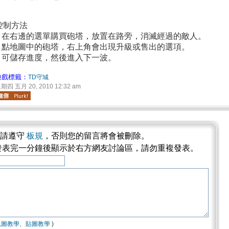
控制方法
# 在右邊的選單購買砲塔，放置在路旁，消滅經過的敵人。
# 點地圖中的砲塔，右上角會出現升級或售出的選項。
# 可儲存進度，然後進入下一波。
遊戲標籤：
TD守城
期四 五月 20, 2010 12:32 am
論請遵守
板規
，否則您的留言將會被刪除。
發表完一分鐘後顯示於右方網友討論區，請勿重複發表。
抓圖教學
、
貼圖教學
)