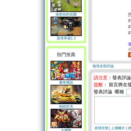
保衛你的花園
星塔爭霸1.3
星
熱門推薦
檢視全部評論
請注意
：發表評
奧奇傳說
提醒
： 留言將在
發表評論 暱稱
砲砲坦克
表情符號
|
上傳圖片
(
大國戰