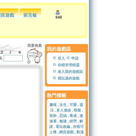
網頁遊戲
留言板
648
我要推薦
我的遊戲區
:
登入
申請
存檔管理精靈
進入我的遊戲區
我玩過的遊戲
熱門標籤
趣味
,
女生
,
可愛
,
靈
活
,
多人連線
,
模擬
,
裝扮
,
惡搞
,
養成
,
連
連看
,
敏捷
,
經營
,
解
謎
,
電玩改編
,
存檔可
上傳
,
網頁遊戲
,
動漫