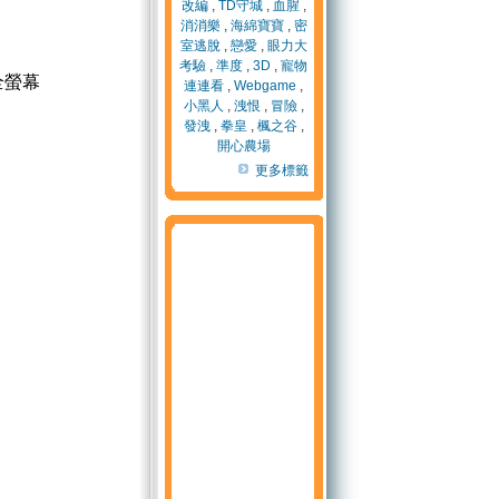
改編
,
TD守城
,
血腥
,
消消樂
,
海綿寶寶
,
密
室逃脫
,
戀愛
,
眼力大
考驗
,
準度
,
3D
,
寵物
全螢幕
連連看
,
Webgame
,
小黑人
,
洩恨
,
冒險
,
發洩
,
拳皇
,
楓之谷
,
開心農場
更多標籤