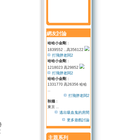
網友討論
哈哈小金剛
：
1839552 ...高356122
打飛胖老闆2
哈哈小金剛
：
1218023 高29852
打飛胖老闆2
哈哈小金剛
：
1331770 高26356 哈哈
...
打飛胖老闆2
秋穗
：
東京 ...
逃出吸血鬼的房間
更多遊戲討論
特
攻
主題系列