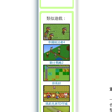
類似遊戲：
帝國統治者4
騎士戰略2
排長好
瑪莉兄弟TD守城