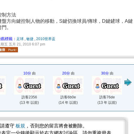
控制方法
鍵盤方向鍵控制人物的移動，S鍵切換球員/傳球，D鍵鏟球，A鍵
射門。
遊戲標籤：
足球
,
敏捷
,
2010世界盃
期五 五月 21, 2010 6:07 pm
10分
由
20分
由
30分
由
訪客2356
訪客6b0e
訪客76de
(13 年 以前)
(14 年 以前)
(13 年 以前)
論請遵守
板規
，否則您的留言將會被刪除。
發表完一分鐘後顯示於右方網友討論區，請勿重複發表。