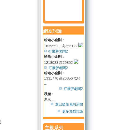
網友討論
哈哈小金剛
：
1839552 ...高356122
打飛胖老闆2
哈哈小金剛
：
1218023 高29852
打飛胖老闆2
哈哈小金剛
：
1331770 高26356 哈哈
...
打飛胖老闆2
秋穗
：
東京 ...
逃出吸血鬼的房間
更多遊戲討論
己
主題系列