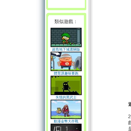
類似遊戲：
超危地下城選關版
體育課趣味賽跑
失憶的黑武士
動漫金幣大作戰