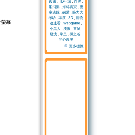
改編
,
TD守城
,
血腥
,
消消樂
,
海綿寶寶
,
密
室逃脫
,
戀愛
,
眼力大
考驗
,
準度
,
3D
,
寵物
全螢幕
連連看
,
Webgame
,
小黑人
,
洩恨
,
冒險
,
發洩
,
拳皇
,
楓之谷
,
開心農場
更多標籤