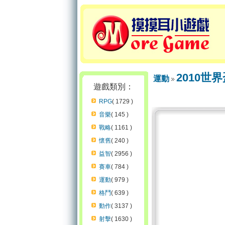
2010世
運動
遊戲類別：
RPG
( 1729 )
音樂
( 145 )
戰略
( 1161 )
懷舊
( 240 )
益智
( 2956 )
賽車
( 784 )
運動
( 979 )
格鬥
( 639 )
動作
( 3137 )
射擊
( 1630 )