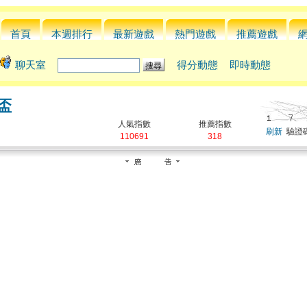
首頁
本週排行
最新遊戲
熱門遊戲
推薦遊戲
聊天室
得分動態
即時動態
界盃
人氣指數
推薦指數
刷新
驗證碼
110691
318