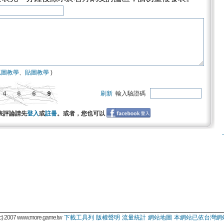
抓圖教學
、
貼圖教學
)
刷新
輸入驗證碼
表評論請先
登入
或
註冊
。或者，您也可以
 2007 www.more.game.tw
下載工具列
版權聲明
流量統計
網站地圖
本網站已依台灣網