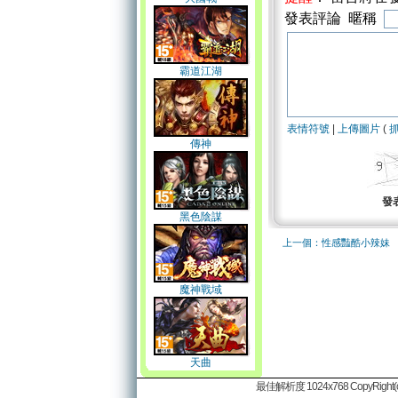
發表評論 暱稱
霸道江湖
表情符號
|
上傳圖片
(
傳神
發
黑色陰謀
上一個：性感豔酷小辣妹
魔神戰域
天曲
最佳解析度 1024x768 CopyRight(c)