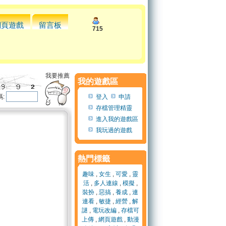
網頁遊戲
留言板
715
我要推薦
我的遊戲區
:
登入
申請
存檔管理精靈
進入我的遊戲區
我玩過的遊戲
熱門標籤
趣味
,
女生
,
可愛
,
靈
活
,
多人連線
,
模擬
,
裝扮
,
惡搞
,
養成
,
連
連看
,
敏捷
,
經營
,
解
謎
,
電玩改編
,
存檔可
上傳
,
網頁遊戲
,
動漫