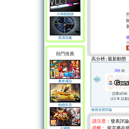
小球跳跳跳
黑洞深處
星
熱門推薦
高分榜
最新動態
|
0分
由
奧奇傳說
訪客a53b
(13 年 以前)
砲砲坦克
檢視全部評論
請注意
：發表評
提醒
： 留言將在
大國戰