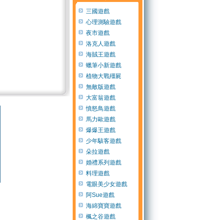
三國遊戲
心理測驗遊戲
夜市遊戲
洛克人遊戲
海賊王遊戲
蠟筆小新遊戲
植物大戰殭屍
無敵版遊戲
大富翁遊戲
憤怒鳥遊戲
馬力歐遊戲
40分
由
50分
由
60分
由
120分
爆爆王遊戲
少年駭客遊戲
朵拉遊戲
訪客1c8f
訪客f9f6
訪客c4d6
訪客f7e
婚禮系列遊戲
(13 年 以前)
(13 年 以前)
(14 年 以前)
(13 年 以
料理遊戲
電眼美少女遊戲
阿Sue遊戲
海綿寶寶遊戲
楓之谷遊戲