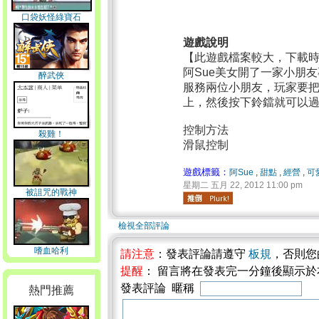
口袋妖怪綠寶石
遊戲說明
【此遊戲檔案較大，下載
阿Sue美女開了一家小朋
醉武俠
服務兩位小朋友，玩家要
上，然後按下鈴鐺就可以
控制方法
殺雞！
滑鼠控制
遊戲標籤：
阿Sue
,
甜點
,
經營
,
可
星期二 五月 22, 2012 11:00 pm
被詛咒的戰神
檢視全部評論
嗜血哈利
請注意
：發表評論請遵守
板規
，否則您
提醒
： 留言將在發表完一分鐘後顯示
發表評論 暱稱
熱門推薦