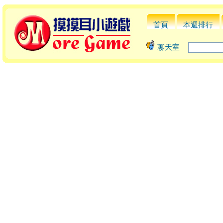
首頁
本週排行
聊天室