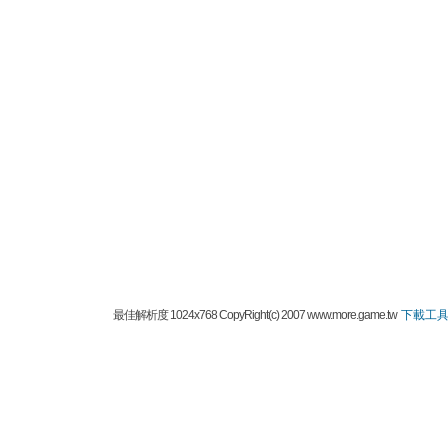
最佳解析度 1024x768 CopyRight(c) 2007 www.more.game.tw
下載工