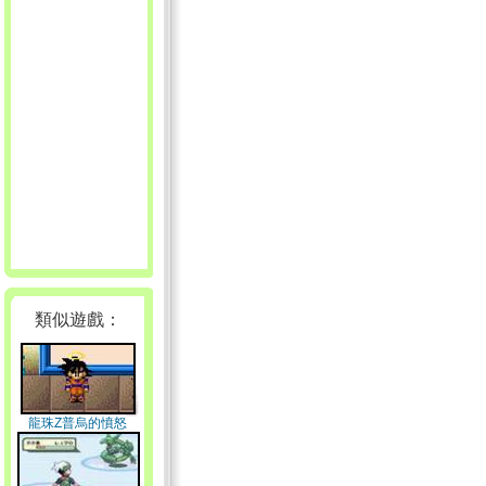
類似遊戲：
龍珠Z普烏的憤怒