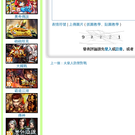
奧奇傳說
表情符號
|
上傳圖片
(
抓圖教學
、
貼圖教學
)
砲砲坦克
發表評論請先
登入
或
註冊
。或者
上一個：火柴人防禦對戰
大國戰
霸道江湖
傳神