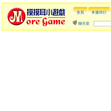
首頁
本週排行
聊天室