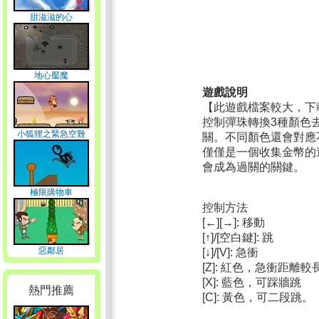
甜滋滋的心
地心靨魔
遊戲說明
【此遊戲檔案較大，下
控制彈珠轉換3種顏色
小狐狸之緊急空難
關。不同顏色還會對應
僅僅是一個收集金幣的
會成為過關的關鍵。
極限購物車
控制方法
[←][→]: 移動
[↑]/[空白鍵]: 跳
惡鄰居
[↓]/[V]: 急衝
[Z]: 紅色，急衝距離較
[X]: 藍色，可踩牆跳
熱門推薦
[C]: 黃色，可二段跳。