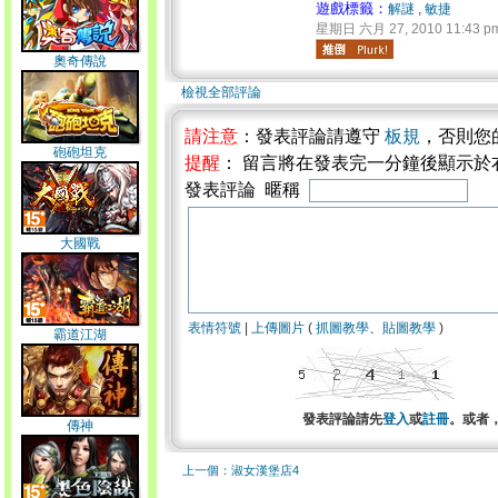
遊戲標籤：
解謎
,
敏捷
星期日 六月 27, 2010 11:43 p
奧奇傳說
檢視全部評論
請注意
：發表評論請遵守
板規
，否則您
砲砲坦克
提醒
： 留言將在發表完一分鐘後顯示於
發表評論 暱稱
大國戰
表情符號
|
上傳圖片
(
抓圖教學
、
貼圖教學
)
霸道江湖
發表評論請先
登入
或
註冊
。或者
傳神
上一個：淑女漢堡店4