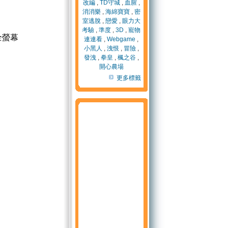
改編
,
TD守城
,
血腥
,
消消樂
,
海綿寶寶
,
密
室逃脫
,
戀愛
,
眼力大
考驗
,
準度
,
3D
,
寵物
全螢幕
連連看
,
Webgame
,
小黑人
,
洩恨
,
冒險
,
發洩
,
拳皇
,
楓之谷
,
開心農場
更多標籤