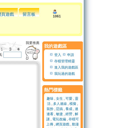
網頁遊戲
留言板
1061
我要推薦
我的遊戲區
:
登入
申請
存檔管理精靈
進入我的遊戲區
我玩過的遊戲
熱門標籤
趣味
,
女生
,
可愛
,
靈
活
,
多人連線
,
模擬
,
裝扮
,
惡搞
,
養成
,
連
連看
,
敏捷
,
經營
,
解
謎
,
電玩改編
,
存檔可
上傳
,
網頁遊戲
,
動漫