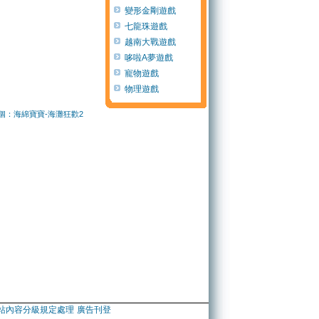
變形金剛遊戲
七龍珠遊戲
越南大戰遊戲
哆啦A夢遊戲
寵物遊戲
物理遊戲
個：海綿寶寶-海灘狂歡2
站內容分級規定處理
廣告刊登