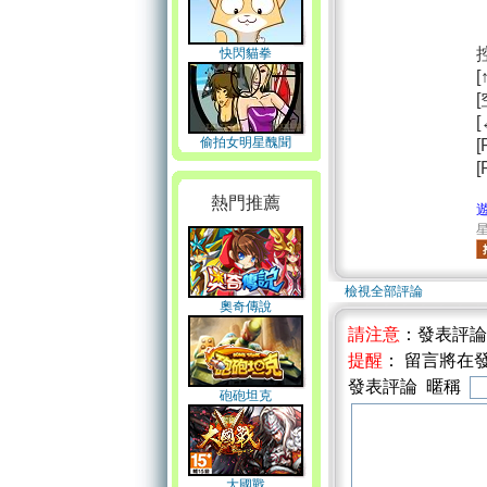
快閃貓拳
[
偷拍女明星醜聞
[
[
熱門推薦
星
檢視全部評論
奧奇傳說
請注意
：發表評
提醒
： 留言將在
發表評論 暱稱
砲砲坦克
大國戰