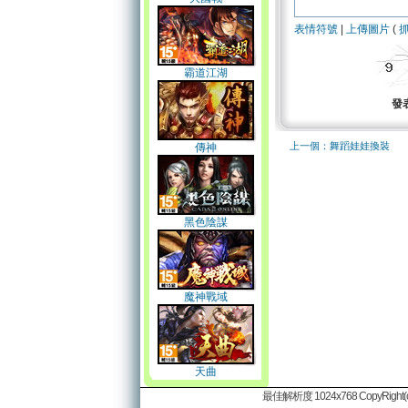
表情符號
|
上傳圖片
(
霸道江湖
發
上一個：舞蹈娃娃換裝
傳神
黑色陰謀
魔神戰域
天曲
最佳解析度 1024x768 CopyRight(c)