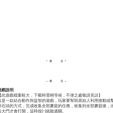
遊戲說明
【此遊戲檔案較大，下載時需稍等候，不便之處敬請見諒】
這是一款結合動作與益智的遊戲，玩家要幫助原始人利用推動或
碎石頭的方式，完成收集全部蘑菇的任務，收集到全部蘑菇後，
口大門才會打開，這時按[↑]就能過關。