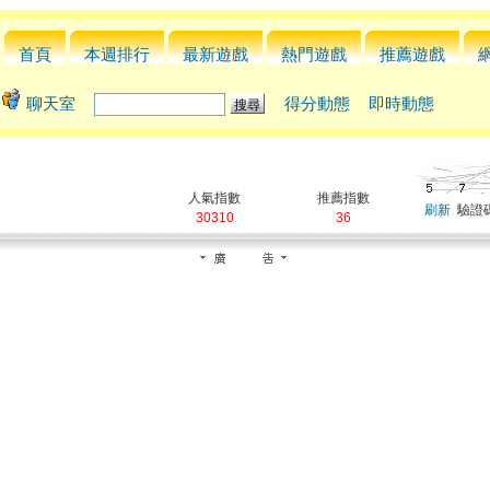
首頁
本週排行
最新遊戲
熱門遊戲
推薦遊戲
聊天室
得分動態
即時動態
人氣指數
推薦指數
刷新
驗證碼
30310
36