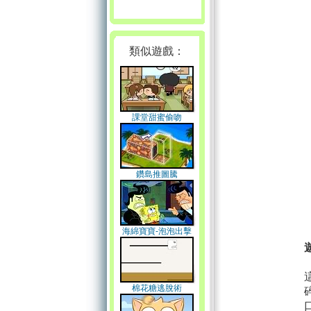
類似遊戲：
課堂甜蜜偷吻
鑽島推圖騰
海綿寶寶-泡泡出擊
棉花糖逃脫術