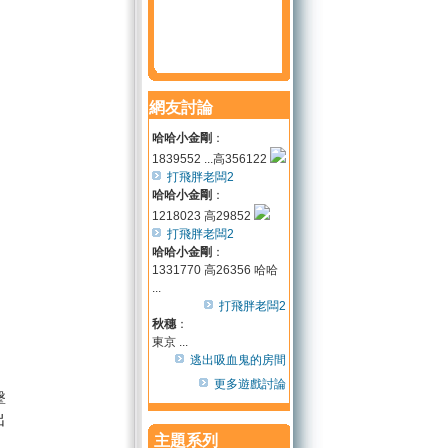
網友討論
哈哈小金剛
：
1839552 ...高356122
打飛胖老闆2
哈哈小金剛
：
1218023 高29852
打飛胖老闆2
哈哈小金剛
：
1331770 高26356 哈哈
...
打飛胖老闆2
秋穗
：
東京 ...
逃出吸血鬼的房間
更多遊戲討論
擊
出
主題系列