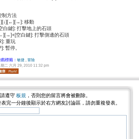
控制方法
↑][↓][←][→]: 移動
[空白鍵]: 打擊地上的石頭
[←][→]+[空白鍵]: 打擊側邊的石頭
R]: 重玩
P]: 暫停。
遊戲標籤：
敏捷
,
冒險
期二 六月 29, 2010 11:32 pm
論請遵守
板規
，否則您的留言將會被刪除。
發表完一分鐘後顯示於右方網友討論區，請勿重複發表。