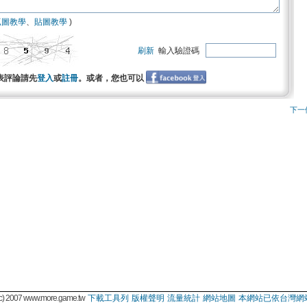
抓圖教學
、
貼圖教學
)
刷新
輸入驗證碼
表評論請先
登入
或
註冊
。或者，您也可以
下一
 2007 www.more.game.tw
下載工具列
版權聲明
流量統計
網站地圖
本網站已依台灣網