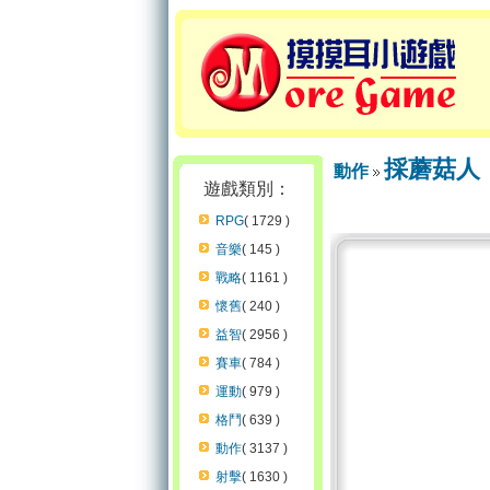
採蘑菇人
動作
遊戲類別：
RPG
( 1729 )
音樂
( 145 )
戰略
( 1161 )
懷舊
( 240 )
益智
( 2956 )
賽車
( 784 )
運動
( 979 )
格鬥
( 639 )
動作
( 3137 )
射擊
( 1630 )