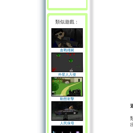
類似遊戲：
血戰殭屍
外星人入侵
動態射擊
人民保母