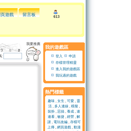
網頁遊戲
留言板
613
我要推薦
我的遊戲區
:
登入
申請
存檔管理精靈
進入我的遊戲區
我玩過的遊戲
熱門標籤
趣味
,
女生
,
可愛
,
靈
活
,
多人連線
,
模擬
,
裝扮
,
惡搞
,
養成
,
連
連看
,
敏捷
,
經營
,
解
謎
,
電玩改編
,
存檔可
上傳
,
網頁遊戲
,
動漫