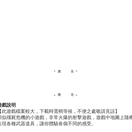
遊戲說明
【此遊戲檔案較大，下載時需稍等候，不便之處敬請見諒】
類似殭屍危機的小遊戲，非常火爆的射擊遊戲，遊戲中地圖上隨
出現各種武器道具，讓你體驗各個不同的感受。