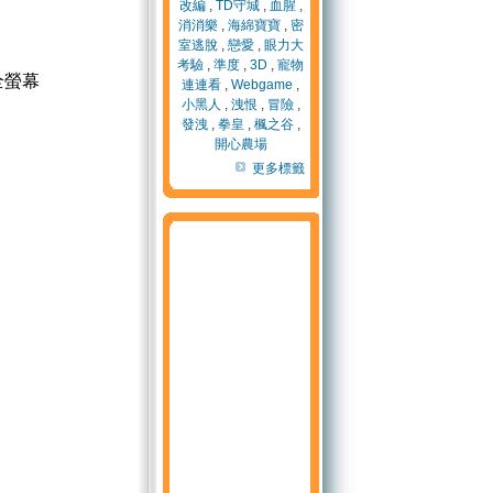
改編
,
TD守城
,
血腥
,
消消樂
,
海綿寶寶
,
密
室逃脫
,
戀愛
,
眼力大
考驗
,
準度
,
3D
,
寵物
全螢幕
連連看
,
Webgame
,
小黑人
,
洩恨
,
冒險
,
發洩
,
拳皇
,
楓之谷
,
開心農場
更多標籤