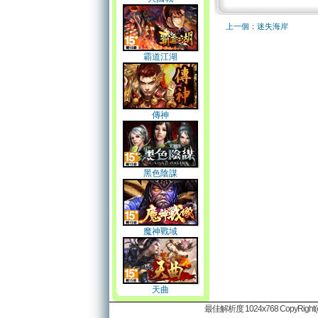
上一個：迷失海岸
霸道江湖
傳神
黑色陰謀
魔神戰域
天曲
最佳解析度 1024x768 CopyRight(c)