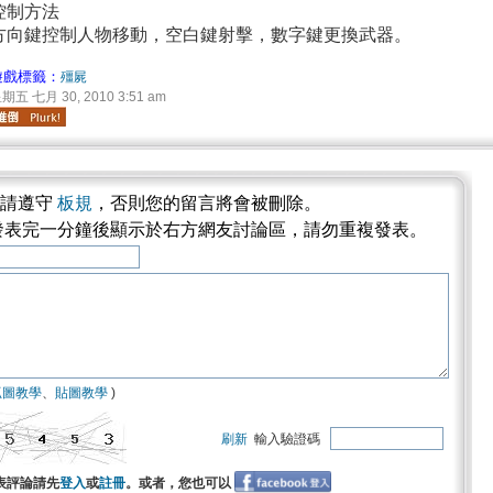
控制方法
方向鍵控制人物移動，空白鍵射擊，數字鍵更換武器。
遊戲標籤：
殭屍
期五 七月 30, 2010 3:51 am
論請遵守
板規
，否則您的留言將會被刪除。
發表完一分鐘後顯示於右方網友討論區，請勿重複發表。
抓圖教學
、
貼圖教學
)
刷新
輸入驗證碼
表評論請先
登入
或
註冊
。或者，您也可以