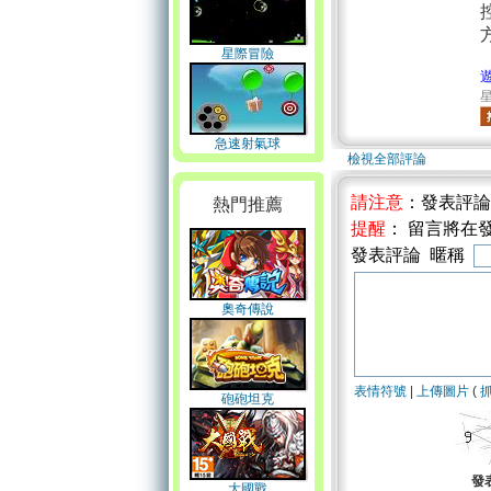
星際冒險
星
急速射氣球
檢視全部評論
請注意
：發表評
熱門推薦
提醒
： 留言將在
發表評論 暱稱
奧奇傳說
表情符號
|
上傳圖片
(
砲砲坦克
發
大國戰