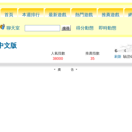
首頁
本週排行
最新遊戲
熱門遊戲
推薦遊戲
聊天室
得分動態
即時動態
中文版
人氣指數
推薦指數
刷新
驗證碼
38000
35