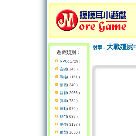
大戰殭屍
射擊
遊戲類別：
RPG
( 1729 )
音樂
( 145 )
戰略
( 1161 )
懷舊
( 240 )
益智
( 2956 )
賽車
( 784 )
運動
( 979 )
格鬥
( 639 )
動作
( 3137 )
射擊
( 1630 )