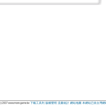
 2007 www.more.game.tw
下載工具列
版權聲明
流量統計
網站地圖
本網站已依台灣網