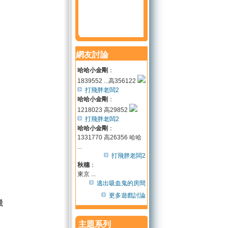
網友討論
哈哈小金剛
：
1839552 ...高356122
打飛胖老闆2
哈哈小金剛
：
1218023 高29852
打飛胖老闆2
哈哈小金剛
：
1331770 高26356 哈哈
...
打飛胖老闆2
秋穗
：
東京 ...
逃出吸血鬼的房間
更多遊戲討論
機
主題系列