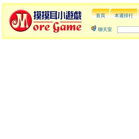
首頁
本週排行
聊天室