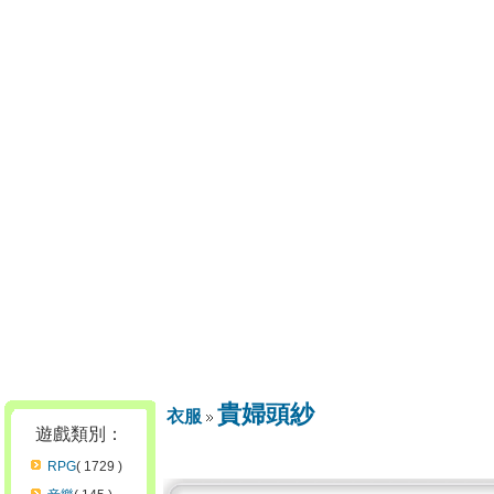
貴婦頭紗
衣服
遊戲類別：
RPG
( 1729 )