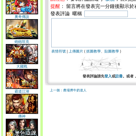
提醒
： 留言將在發表完一分鐘後顯示於
發表評論 暱稱
奧奇傳說
砲砲坦克
表情符號
|
上傳圖片
(
抓圖教學
、
貼圖教學
)
大國戰
發表評論請先
登入
或
註冊
。或者
上一個：農場擠牛奶達人
霸道江湖
傳神