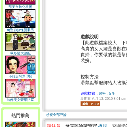
甜美女孩化妝術
萬聖節搞怪變裝秀
遊戲說明
【此遊戲檔案較大，下
高貴的女人總是喜歡在
秋冬裝大絕配
貴婦，你要做的就是幫
裝扮。
控制方法
小甜甜的造型師
滑鼠點擊服飾給人物換
遊戲標籤：
裝扮
,
女生
星期五 八月 13, 2010 8:01 pm
裝飾美女豪華浴室
檢視全部評論
熱門推薦
請注意
：發表評論請遵守
板規
，否則您