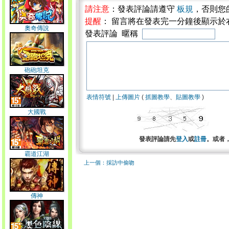
請注意
：發表評論請遵守
板規
，否則您
提醒
： 留言將在發表完一分鐘後顯示於
奧奇傳說
發表評論 暱稱
砲砲坦克
表情符號
|
上傳圖片
(
抓圖教學
、
貼圖教學
)
大國戰
發表評論請先
登入
或
註冊
。或者
霸道江湖
上一個：採訪中偷吻
傳神