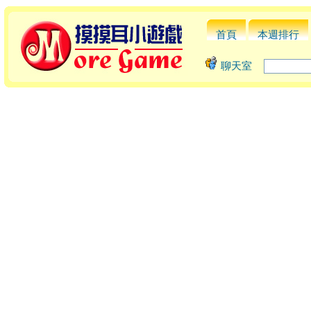
首頁
本週排行
聊天室