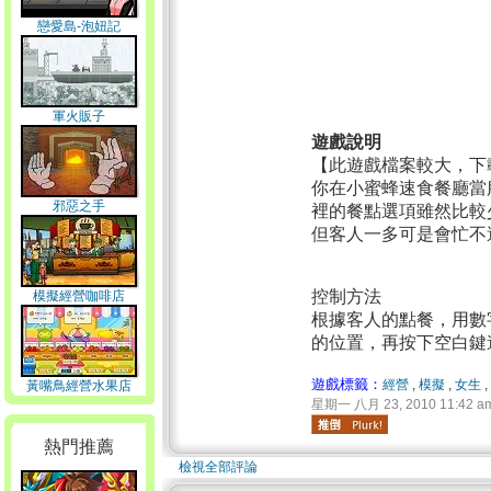
戀愛島-泡妞記
軍火販子
遊戲說明
【此遊戲檔案較大，下
你在小蜜蜂速食餐廳當
邪惡之手
裡的餐點選項雖然比較
但客人一多可是會忙不
控制方法
模擬經營咖啡店
根據客人的點餐，用數
的位置，再按下空白鍵
遊戲標籤：
經營
,
模擬
,
女生
,
黃嘴鳥經營水果店
星期一 八月 23, 2010 11:42 a
熱門推薦
檢視全部評論