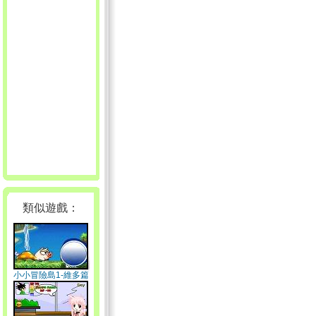
類似遊戲：
小小冒險島1-維多篇