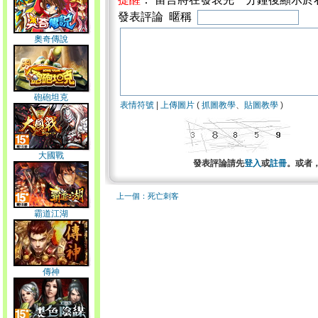
發表評論 暱稱
奧奇傳說
砲砲坦克
表情符號
|
上傳圖片
(
抓圖教學
、
貼圖教學
)
大國戰
發表評論請先
登入
或
註冊
。或者
上一個：死亡刺客
霸道江湖
傳神