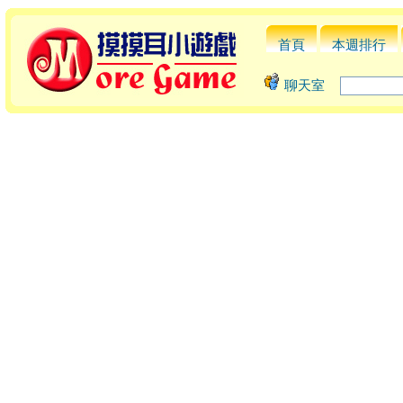
首頁
本週排行
聊天室