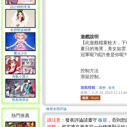
設計師的冬裝
冬戀聖誕婚禮
遊戲說明
【此遊戲檔案較大，下
夏日的海濱，美女如雲
魔法少女
冠軍呢?或許會是你呢
控制方法
滑鼠控制。
淘氣小護士
遊戲標籤：
裝扮
,
女生
星期二 八月 24, 2010 11:13 p
萌系乖乖女
檢視全部評論
熱門推薦
請注意
：發表評論請遵守
板規
，否則您
提醒
： 留言將在發表完一分鐘後顯示於