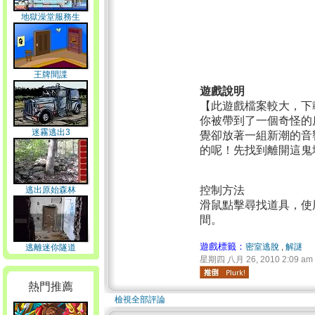
地獄澡堂服務生
王牌間諜
遊戲說明
【此遊戲檔案較大，下
你被帶到了一個奇怪的
迷霧逃出3
覺卻放著一組新潮的音
的呢！先找到離開這鬼
控制方法
逃出原始森林
滑鼠點擊尋找道具，使
間。
遊戲標籤：
密室逃脫
,
解謎
逃離迷你隧道
星期四 八月 26, 2010 2:09 am
熱門推薦
檢視全部評論