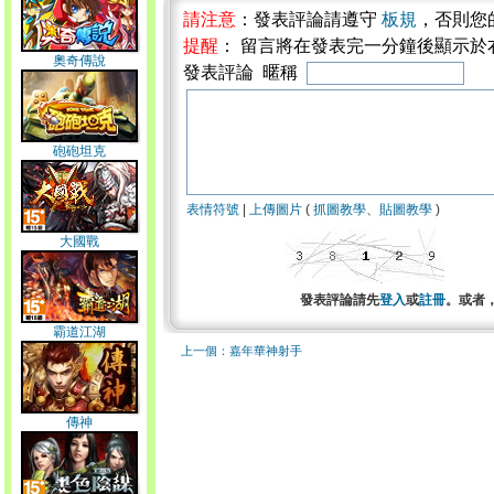
請注意
：發表評論請遵守
板規
，否則您
提醒
： 留言將在發表完一分鐘後顯示於
奧奇傳說
發表評論 暱稱
砲砲坦克
表情符號
|
上傳圖片
(
抓圖教學
、
貼圖教學
)
大國戰
發表評論請先
登入
或
註冊
。或者
霸道江湖
上一個：嘉年華神射手
傳神