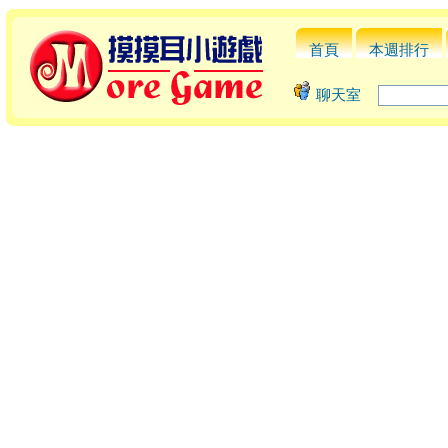
首頁
本週排行
聊天室