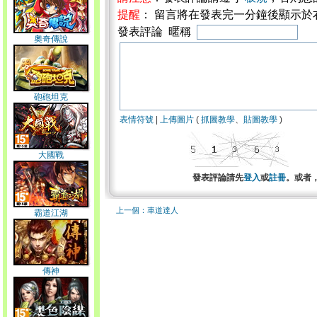
提醒
： 留言將在發表完一分鐘後顯示於
發表評論 暱稱
奧奇傳說
砲砲坦克
表情符號
|
上傳圖片
(
抓圖教學
、
貼圖教學
)
大國戰
發表評論請先
登入
或
註冊
。或者
上一個：車道達人
霸道江湖
傳神