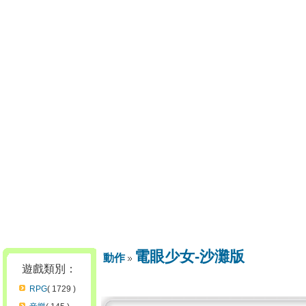
電眼少女-沙灘版
動作
遊戲類別：
RPG
( 1729 )