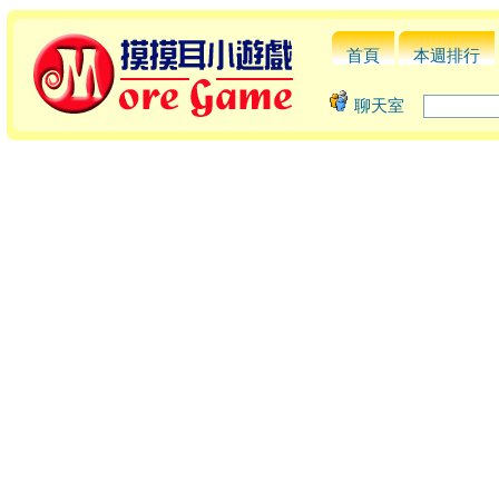
首頁
本週排行
聊天室