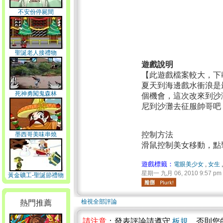
不安份停屍間
聖誕老人接禮物
遊戲說明
【此遊戲檔案較大，下
夏天到海邊戲水衝浪是
死神勇闖鬼森林
個機會，這次改來到沙
尼到沙灘去征服帥哥吧
控制方法
墨西哥美味串燒
滑鼠控制美女移動，點
遊戲標籤：
電眼美少女
,
女生
星期一 九月 06, 2010 9:57 pm
黃金礦工-聖誕節禮物
檢視全部評論
熱門推薦
請注意
：發表評論請遵守
板規
，否則您