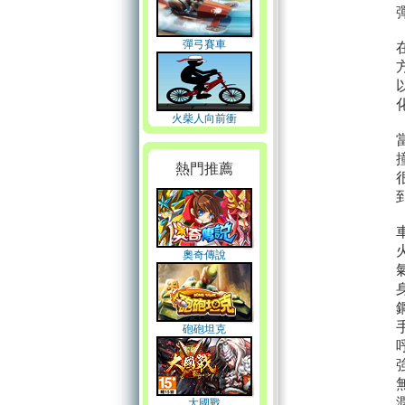
彈弓賽車
火柴人向前衝
熱門推薦
奧奇傳說
砲砲坦克
大國戰