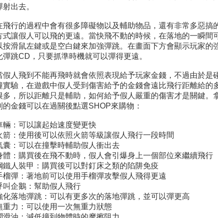
彈射出去。
在飛行的過程中會有很多障礙物以及輔助物品，還有非常多惡搞
方式讓假人可以飛的更遠。當快飛不動的時候，在落地的一瞬間
以按滑鼠左鍵或是空白鍵來加強彈跳。在畫面下方會顯示玩家的
化彈跳CD，只要抓準時機就可以彈得更遠。
當假人飛到不能再飛時就會依照表現給予玩家金錢，不過由於是
撞實驗，在遊戲中假人受到傷害給予的金錢會遠比飛行距離給的
很多，所以距離只是輔助，如何給予假人嚴重的傷害才是關鍵。
到的金錢可以在過關後點選SHOP來購物：
車輛：可以讓起始速度變更快
火箭：使用後可以依照火箭等級讓假人飛行一段時間
氣囊：可以在撞擊時輔助假人衝出去
身體：購買後在飛不動時，假人會引爆身上一個部位來繼續飛行
鋼鐵人裝甲：購買後可以對釘床之類的陷阱免疫
手榴彈：著地前可以使用手榴彈攻擊假人飛得更遠
呼叫企鵝：幫助假人飛行
強化落地彈跳：可以有更多次的落地彈跳，並可以彈更高
無重力：可以使用一次無重力狀態
潤滑油：減低撞到物體時的摩擦阻力