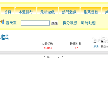
首頁
本週排行
最新遊戲
熱門遊戲
推薦遊戲
聊天室
得分動態
即時動態
測試
人氣指數
推薦指數
刷新
驗證碼
140047
147