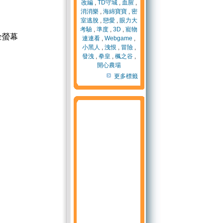
改編
,
TD守城
,
血腥
,
消消樂
,
海綿寶寶
,
密
室逃脫
,
戀愛
,
眼力大
考驗
,
準度
,
3D
,
寵物
全螢幕
連連看
,
Webgame
,
小黑人
,
洩恨
,
冒險
,
發洩
,
拳皇
,
楓之谷
,
開心農場
更多標籤