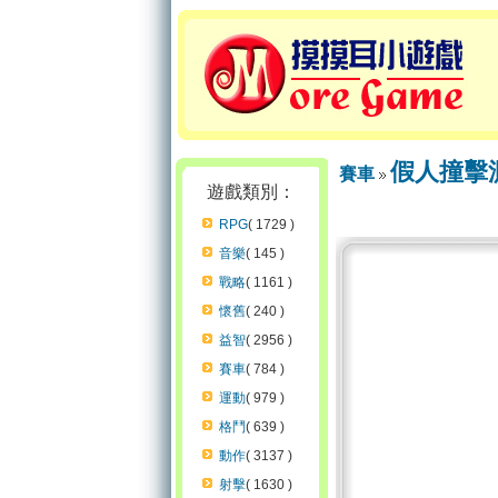
假人撞擊
賽車
遊戲類別：
RPG
( 1729 )
音樂
( 145 )
戰略
( 1161 )
懷舊
( 240 )
益智
( 2956 )
賽車
( 784 )
運動
( 979 )
格鬥
( 639 )
動作
( 3137 )
射擊
( 1630 )