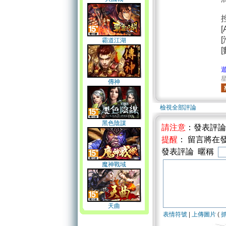
[
霸道江湖
星
傳神
檢視全部評論
黑色陰謀
請注意
：發表評
提醒
： 留言將在
發表評論 暱稱
魔神戰域
天曲
表情符號
|
上傳圖片
(