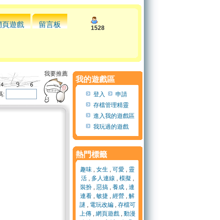
網頁遊戲
留言板
1528
我要推薦
我的遊戲區
:
登入
申請
存檔管理精靈
進入我的遊戲區
我玩過的遊戲
熱門標籤
趣味
,
女生
,
可愛
,
靈
活
,
多人連線
,
模擬
,
裝扮
,
惡搞
,
養成
,
連
連看
,
敏捷
,
經營
,
解
謎
,
電玩改編
,
存檔可
上傳
,
網頁遊戲
,
動漫