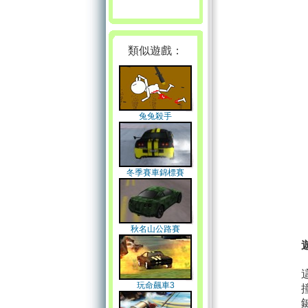
類似遊戲：
兔兔殺手
冬季賽車錦標賽
秋名山公路賽
玩命飆車3