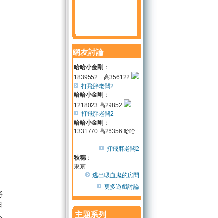
網友討論
哈哈小金剛
：
1839552 ...高356122
打飛胖老闆2
哈哈小金剛
：
1218023 高29852
打飛胖老闆2
哈哈小金剛
：
1331770 高26356 哈哈
...
打飛胖老闆2
秋穗
：
東京 ...
逃出吸血鬼的房間
更多遊戲討論
將
白
人
主題系列