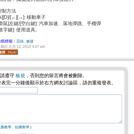
控制方法
A][D]/[←][→]: 移動車子
[滑鼠]左鍵/[空白鍵]: 汽車加速、落地彈跳、手榴彈
[數字鍵]: 使用道具。
遊戲標籤：
惡搞
,
敏捷
期日 九月 12, 2010 4:07 am
論請遵守
板規
，否則您的留言將會被刪除。
發表完一分鐘後顯示於右方網友討論區，請勿重複發表。
抓圖教學
、
貼圖教學
)