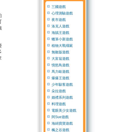
三國遊戲
心理測驗遊戲
的
夜市遊戲
可
洛克人遊戲
強
海賊王遊戲
蠟筆小新遊戲
碰
植物大戰殭屍
多
無敵版遊戲
拿
大富翁遊戲
憤怒鳥遊戲
馬力歐遊戲
爆爆王遊戲
少年駭客遊戲
朵拉遊戲
婚禮系列遊戲
料理遊戲
電眼美少女遊戲
阿Sue遊戲
海綿寶寶遊戲
楓之谷遊戲