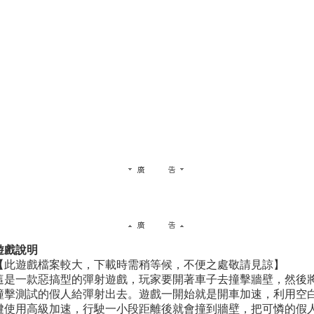
遊戲說明
【此遊戲檔案較大，下載時需稍等候，不便之處敬請見諒】
這是一款惡搞型的彈射遊戲，玩家要開著車子去撞擊牆壁，然後
撞擊測試的假人給彈射出去。遊戲一開始就是開車加速，利用空
鍵使用高級加速，行駛一小段距離後就會撞到牆壁，把可憐的假