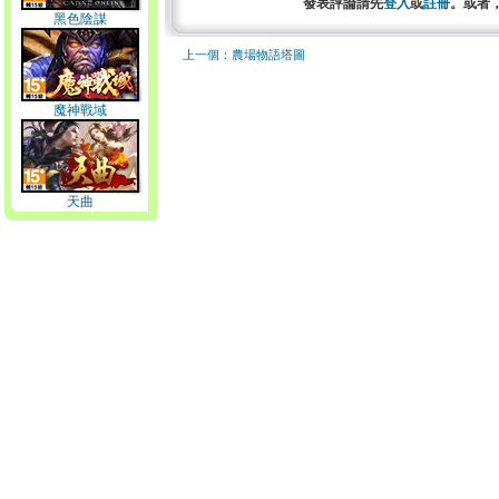
發表評論請先
登入
或
註冊
。或者
黑色陰謀
上一個：農場物語塔圖
魔神戰域
天曲