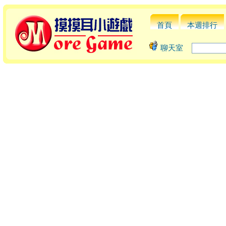
首頁
本週排行
聊天室