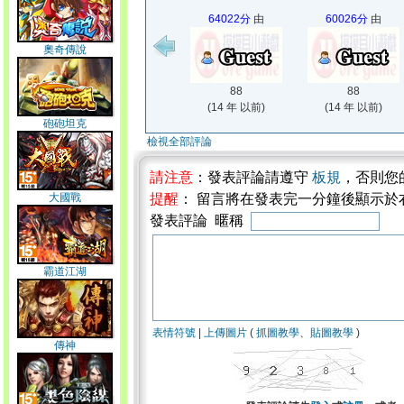
64022分
由
60026分
由
奧奇傳說
88
88
(14 年 以前)
(14 年 以前)
砲砲坦克
檢視全部評論
請注意
：發表評論請遵守
板規
，否則您
大國戰
提醒
： 留言將在發表完一分鐘後顯示於
發表評論 暱稱
霸道江湖
表情符號
|
上傳圖片
(
抓圖教學
、
貼圖教學
)
傳神