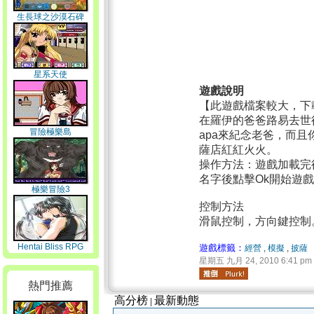
生長球之沙漠石碑
星系天使
遊戲說明
【此遊戲檔案較大，下
在羅伊的爸爸路易去世
冒險極樂島
apa來紀念老爸，而
薩店紅紅火火。
操作方法：遊戲加載完
名字後點擊Ok開始遊
極樂冒險3
控制方法
滑鼠控制，方向鍵控制
Hentai Bliss RPG
遊戲標籤：
經營
,
模擬
,
披薩
星期五 九月 24, 2010 6:41 pm
熱門推薦
高分榜
最新動態
|