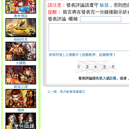
請注意
：發表評論請遵守
板規
，否則您
提醒
： 留言將在發表完一分鐘後顯示於
奧奇傳說
發表評論 暱稱
砲砲坦克
表情符號
|
上傳圖片
(
抓圖教學
、
貼圖教學
)
大國戰
發表評論請先
登入
或
註冊
。或者
霸道江湖
上一個：馬力歐賽車爆爆王
傳神