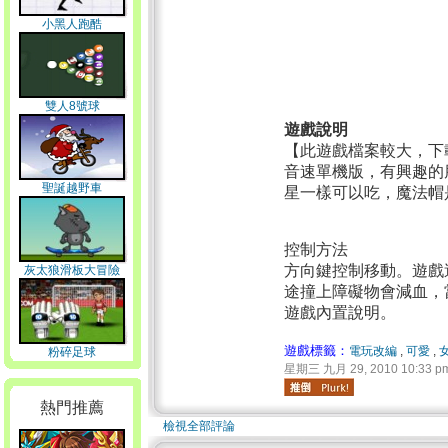
小黑人跑酷
雙人8號球
遊戲說明
【此遊戲檔案較大，下
音速單機版，有興趣的
聖誕越野車
星一樣可以吃，魔法帽
控制方法
方向鍵控制移動。遊戲
灰太狼滑板大冒險
途撞上障礙物會減血，
遊戲內置說明。
遊戲標籤：
電玩改編
,
可愛
,
粉碎足球
星期三 九月 29, 2010 10:33 p
熱門推薦
檢視全部評論