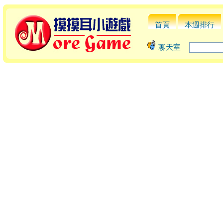
首頁
本週排行
聊天室