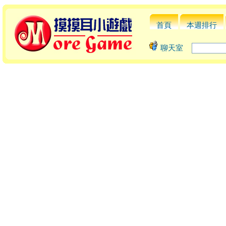
首頁
本週排行
聊天室