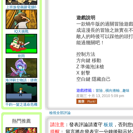
上班族發飆砸電腦6
遊戲說明
一款蝸牛版的過關冒險遊
成這漫長的冒險之旅實在
IQ大挑戰
敵人的時後可以踩他的頭
能過幾關吧！
控制方法
劍雨
方向鍵 移動
Z 準備泡沫槍
X 射擊
空白鍵 隱藏自己
海洋騎士物語：拯救
公主
遊戲標籤：
冒險
,
橫向捲軸
,
趣味
星期三 十月 13, 2010 5:09 pm
千鈞一髮之逃命危機
檢視全部評論
熱門推薦
請注意
：發表評論請遵守
板規
，否則您
提醒
： 留言將在發表完一分鐘後顯示