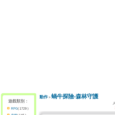
蝸牛探險-森林守護
動作
遊戲類別：
RPG
( 1729 )