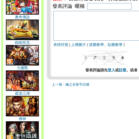
發表評論 暱稱
奧奇傳說
砲砲坦克
表情符號
|
上傳圖片
(
抓圖教學
、
貼圖教學
)
大國戰
發表評論請先
登入
或
註冊
。或者
上一個：楓之谷新手試煉
霸道江湖
傳神