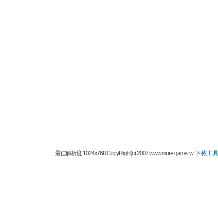
最佳解析度 1024x768 CopyRight(c) 2007 www.more.game.tw
下載工