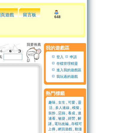
網頁遊戲
留言板
648
我要推薦
我的遊戲區
:
登入
申請
存檔管理精靈
進入我的遊戲區
我玩過的遊戲
熱門標籤
趣味
,
女生
,
可愛
,
靈
活
,
多人連線
,
模擬
,
裝扮
,
惡搞
,
養成
,
連
連看
,
敏捷
,
經營
,
解
謎
,
電玩改編
,
存檔可
上傳
,
網頁遊戲
,
動漫