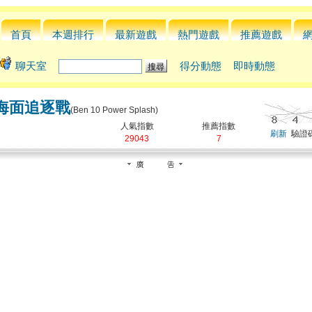
首頁
本週排行
最新遊戲
熱門遊戲
推薦遊戲
聊天室
得分動態
即時動態
海面追逐戰
(Ben 10 Power Splash)
人氣指數
推薦指數
刷新
驗證碼
29043
7