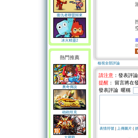
復仇者聯盟歸來
冰火精靈2
星
熱門推薦
檢視全部評論
請注意
：發表評
提醒
： 留言將在
奧奇傳說
發表評論 暱稱
砲砲坦克
表情符號
|
上傳圖片
(
大國戰