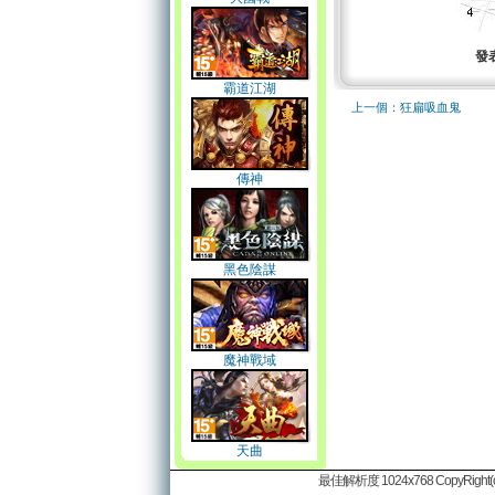
發
霸道江湖
上一個：狂扁吸血鬼
傳神
黑色陰謀
魔神戰域
天曲
最佳解析度 1024x768 CopyRight(c)