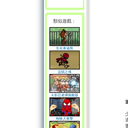
類似遊戲：
生化泰迪熊
盜賊之魂
火影忍者傳無敵版
蜘蛛人拳擊