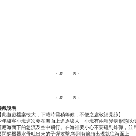
遊戲說明
【此遊戲檔案較大，下載時需稍等候，不便之處敬請見諒】
少年駭客小班這次要在海面上追逐壞人，小班有兩種變身形態以
適應海面下的急流及空中飛行。在海裡要小心不要碰到炸彈，並
要閃躲機器水母吐出來的子彈攻擊,等到有箭頭出現就往海面上