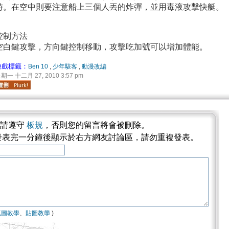
游。在空中則要注意船上三個人丟的炸彈，並用毒液攻擊快艇。
控制方法
空白鍵攻擊，方向鍵控制移動，攻擊吃加號可以增加體能。
遊戲標籤：
Ben 10
,
少年駭客
,
動漫改編
期一 十二月 27, 2010 3:57 pm
論請遵守
板規
，否則您的留言將會被刪除。
發表完一分鐘後顯示於右方網友討論區，請勿重複發表。
抓圖教學
、
貼圖教學
)