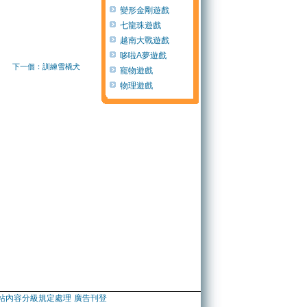
變形金剛遊戲
七龍珠遊戲
越南大戰遊戲
哆啦A夢遊戲
下一個：訓練雪橇犬
寵物遊戲
物理遊戲
站內容分級規定處理
廣告刊登