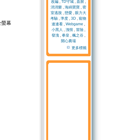
改編
,
TD守城
,
血腥
,
消消樂
,
海綿寶寶
,
密
室逃脫
,
戀愛
,
眼力大
考驗
,
準度
,
3D
,
寵物
全螢幕
連連看
,
Webgame
,
小黑人
,
洩恨
,
冒險
,
發洩
,
拳皇
,
楓之谷
,
開心農場
更多標籤