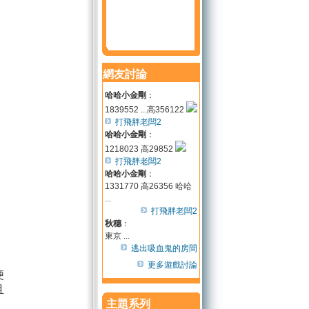
網友討論
哈哈小金剛
：
1839552 ...高356122
打飛胖老闆2
哈哈小金剛
：
1218023 高29852
打飛胖老闆2
哈哈小金剛
：
1331770 高26356 哈哈
...
打飛胖老闆2
秋穗
：
東京 ...
逃出吸血鬼的房間
更多遊戲討論
便
且
主題系列