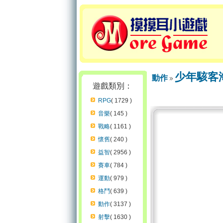
少年駭客
動作
遊戲類別：
RPG
( 1729 )
音樂
( 145 )
戰略
( 1161 )
懷舊
( 240 )
益智
( 2956 )
賽車
( 784 )
運動
( 979 )
格鬥
( 639 )
動作
( 3137 )
射擊
( 1630 )