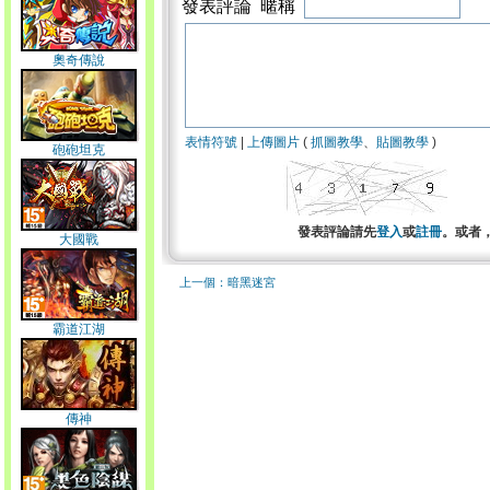
發表評論 暱稱
奧奇傳說
表情符號
|
上傳圖片
(
抓圖教學
、
貼圖教學
)
砲砲坦克
發表評論請先
登入
或
註冊
。或者
大國戰
上一個：暗黑迷宮
霸道江湖
傳神