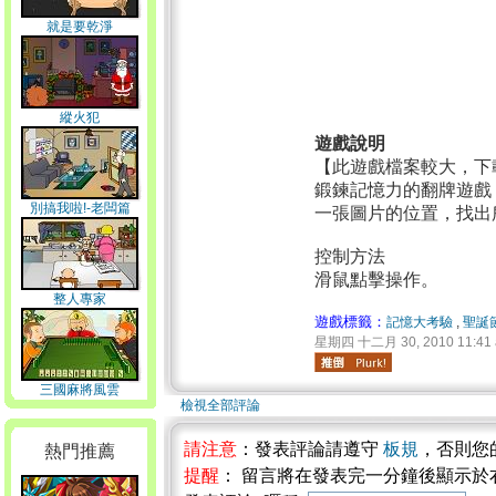
就是要乾淨
縱火犯
遊戲說明
【此遊戲檔案較大，下
鍛鍊記憶力的翻牌遊戲
別搞我啦!-老闆篇
一張圖片的位置，找出
控制方法
滑鼠點擊操作。
整人專家
遊戲標籤：
記憶大考驗
,
聖誕
星期四 十二月 30, 2010 11:41
三國麻將風雲
檢視全部評論
請注意
：發表評論請遵守
板規
，否則您
熱門推薦
提醒
： 留言將在發表完一分鐘後顯示於