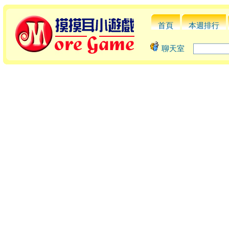
首頁
本週排行
聊天室