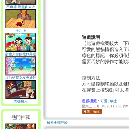
不道德-浣熊皮大衣
千斤頂
遊戲說明
【此遊戲檔案較大，下
可愛的熊貓情侶進入了
甜蜜夫妻的拉麵外送
綠色的標記，你必須依
店
需要巧妙的操作才能順
控制方法
加油站幫女友夾娃娃
方向鍵控制移動以及鍵盤
在彈簧上按S或↓可以
遊戲標籤：
可愛
,
敏捷
內褲飛人
星期五 二月 04, 2011 2:36 pm
熱門推薦
檢視全部評論