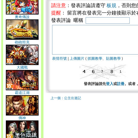
請注意
：發表評論請遵守
板規
，否則您
提醒
： 留言將在發表完一分鐘後顯示於
奧奇傳說
發表評論 暱稱
砲砲坦克
表情符號
|
上傳圖片
(
抓圖教學
、
貼圖教學
)
大國戰
發表評論請先
登入
或
註冊
。或者
霸道江湖
上一個：公主出遊記
傳神