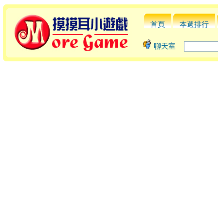
首頁
本週排行
聊天室