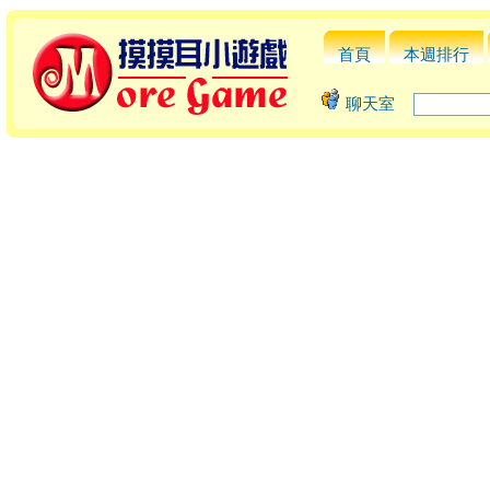
首頁
本週排行
聊天室