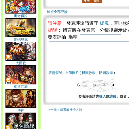
檢視全部評論
奧奇傳說
請注意
：發表評論請遵守
板規
，否則您
提醒
： 留言將在發表完一分鐘後顯示於
發表評論 暱稱
砲砲坦克
大國戰
表情符號
|
上傳圖片
(
抓圖教學
、
貼圖教學
)
霸道江湖
發表評論請先
登入
或
註冊
。或者
上一個：萌系浪漫情人節
傳神