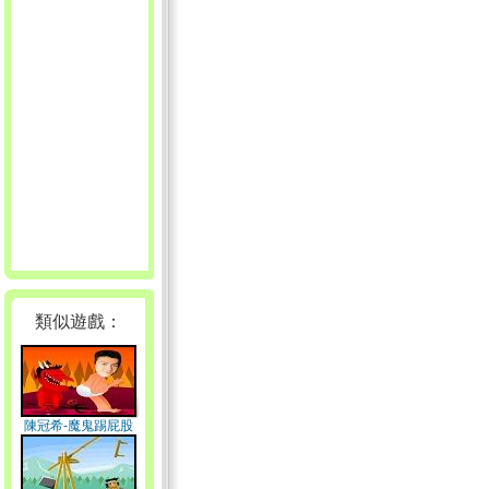
類似遊戲：
陳冠希-魔鬼踢屁股