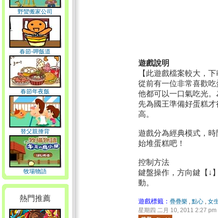
野蠻搬家公司
春節-呷飯道
遊戲說明
【此遊戲檔案較大，下
從前有一位非常喜歡吃
春節年夜飯
他都可以一口氣吃光。
先為國王準備好蛋糕才
高。
替父親捶背
遊戲分為經典模式，時
始堆蛋糕吧！
控制方法
牧場物語
鍵盤操作，方向鍵【↓
動。
熱門推薦
遊戲標籤：
疊疊樂
,
點心
,
女
星期四 二月 10, 2011 2:27 pm