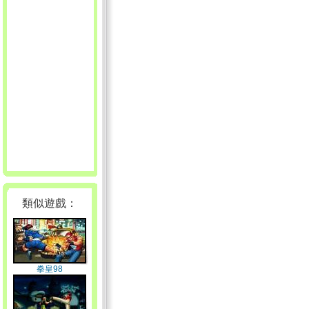
類似遊戲：
拳皇98