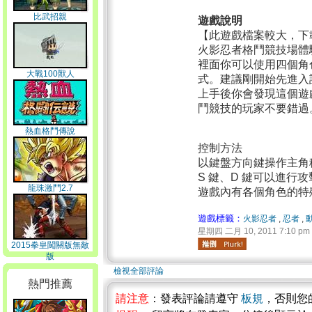
比武招親
遊戲說明
【此遊戲檔案較大，下
火影忍者格鬥競技場體
裡面你可以使用四個角
大戰100獸人
式。建議剛開始先進入
上手後你會發現這個遊
鬥競技的玩家不要錯過
熱血格鬥傳說
控制方法
以鍵盤方向鍵操作主角
S 鍵、D 鍵可以進行攻
龍珠激鬥2.7
遊戲內有各個角色的特
遊戲標籤：
火影忍者
,
忍者
,
星期四 二月 10, 2011 7:10 pm
2015拳皇闖關版無敵
版
檢視全部評論
熱門推薦
請注意
：發表評論請遵守
板規
，否則您