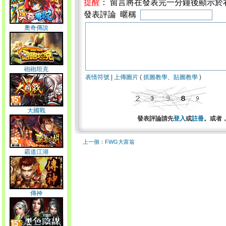
提醒
： 留言將在發表完一分鐘後顯示於
發表評論 暱稱
奧奇傳說
砲砲坦克
表情符號
|
上傳圖片
(
抓圖教學
、
貼圖教學
)
大國戰
發表評論請先
登入
或
註冊
。或者
上一個：FWG大富翁
霸道江湖
傳神