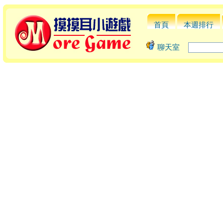
首頁
本週排行
聊天室