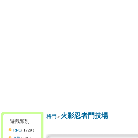
火影忍者鬥技場
格鬥
遊戲類別：
RPG
( 1729 )