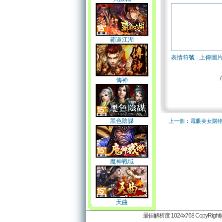
霸道江湖
表情符號
|
上傳圖
傳神
黑色陰謀
上一個：電眼美女購
魔神戰域
天曲
最佳解析度 1024x768 CopyRight(c)