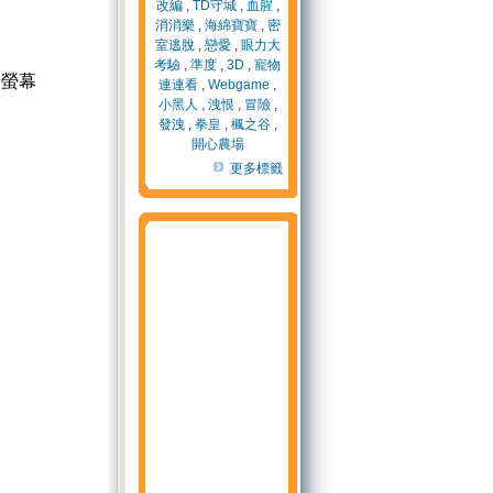
改編
,
TD守城
,
血腥
,
消消樂
,
海綿寶寶
,
密
室逃脫
,
戀愛
,
眼力大
考驗
,
準度
,
3D
,
寵物
全螢幕
連連看
,
Webgame
,
小黑人
,
洩恨
,
冒險
,
發洩
,
拳皇
,
楓之谷
,
開心農場
更多標籤