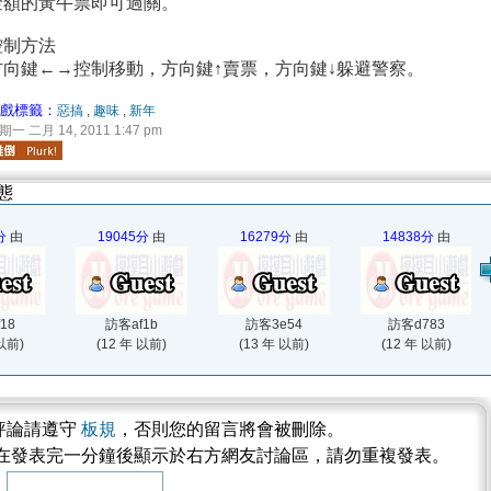
金額的黃牛票即可過關。
控制方法
方向鍵←→控制移動，方向鍵↑賣票，方向鍵↓躲避警察。
戲標籤：
惡搞
,
趣味
,
新年
期一 二月 14, 2011 1:47 pm
態
分
由
19045分
由
16279分
由
14838分
由
18
訪客af1b
訪客3e54
訪客d783
 以前)
(12 年 以前)
(13 年 以前)
(12 年 以前)
評論請遵守
板規
，否則您的留言將會被刪除。
將在發表完一分鐘後顯示於右方網友討論區，請勿重複發表。
稱