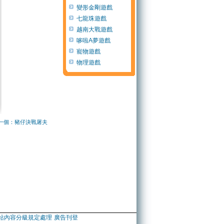
變形金剛遊戲
七龍珠遊戲
越南大戰遊戲
哆啦A夢遊戲
寵物遊戲
物理遊戲
一個：豬仔決戰屠夫
站內容分級規定處理
廣告刊登