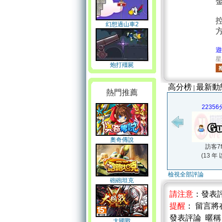
幻想過山車2
遊
星
炮打殭屍
高分榜
最新動
|
熱門推薦
22356
奧奇傳說
訪客7f
(13 年
檢視全部評論
砲砲坦克
請注意
：發表
提醒
： 留言
發表評論 暱
大國戰