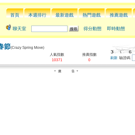
首頁
本週排行
最新遊戲
熱門遊戲
推薦遊戲
聊天室
得分動態
即時動態
春節
(Crazy Spring Move)
人氣指數
推薦指數
刷新
驗證碼:
10371
0