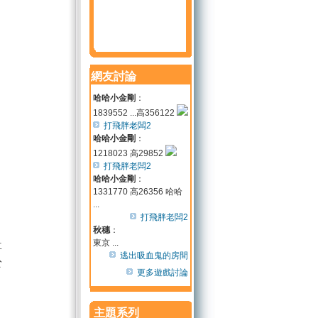
網友討論
哈哈小金剛
：
1839552 ...高356122
打飛胖老闆2
哈哈小金剛
：
1218023 高29852
打飛胖老闆2
哈哈小金剛
：
1331770 高26356 哈哈
...
打飛胖老闆2
秋穗
：
東京 ...
喜
逃出吸血鬼的房間
於
更多遊戲討論
主題系列