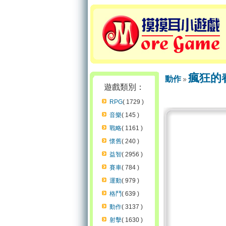
瘋狂的
動作
遊戲類別：
RPG
( 1729 )
音樂
( 145 )
戰略
( 1161 )
懷舊
( 240 )
益智
( 2956 )
賽車
( 784 )
運動
( 979 )
格鬥
( 639 )
動作
( 3137 )
射擊
( 1630 )