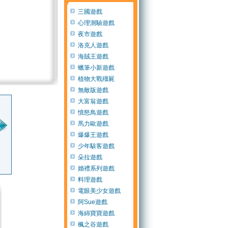
三國遊戲
心理測驗遊戲
夜市遊戲
洛克人遊戲
海賊王遊戲
蠟筆小新遊戲
植物大戰殭屍
無敵版遊戲
大富翁遊戲
14392分
由
13716分
由
12819分
由
124
憤怒鳥遊戲
馬力歐遊戲
爆爆王遊戲
少年駭客遊戲
訪客2321
訪客cfa6
訪客bede
訪客
朵拉遊戲
(14 年 以前)
(13 年 以前)
(13 年 以前)
(14
婚禮系列遊戲
料理遊戲
電眼美少女遊戲
阿Sue遊戲
海綿寶寶遊戲
楓之谷遊戲