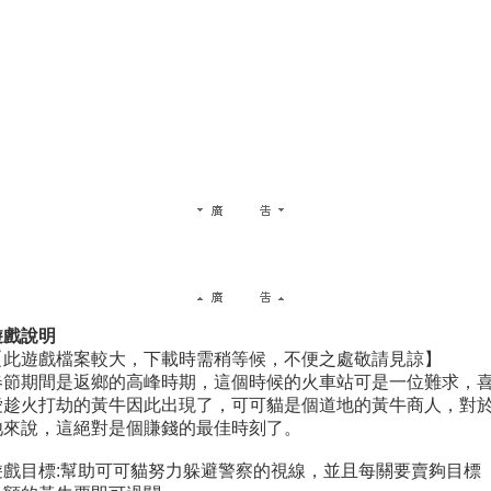
遊戲說明
【此遊戲檔案較大，下載時需稍等候，不便之處敬請見諒】
春節期間是返鄉的高峰時期，這個時候的火車站可是一位難求，
愛趁火打劫的黃牛因此出現了，可可貓是個道地的黃牛商人，對
牠來說，這絕對是個賺錢的最佳時刻了。
遊戲目標:幫助可可貓努力躲避警察的視線，並且每關要賣夠目標