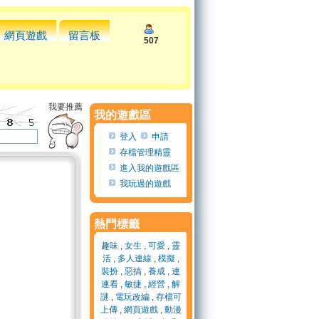
網頁遊戲
留言板
507
我要推薦
我的遊戲區
登入
申請
存檔管理精靈
進入我的遊戲區
我玩過的遊戲
熱門標籤
趣味
,
女生
,
可愛
,
靈
活
,
多人連線
,
模擬
,
裝扮
,
惡搞
,
養成
,
連
連看
,
敏捷
,
經營
,
解
謎
,
電玩改編
,
存檔可
上傳
,
網頁遊戲
,
動漫