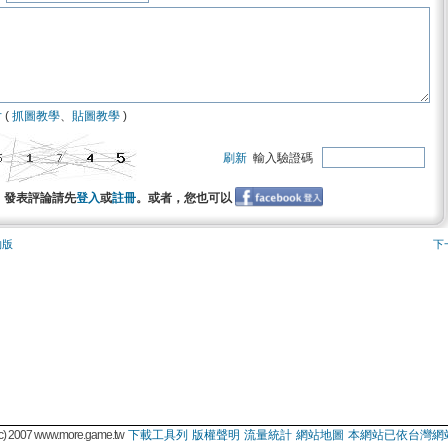
片
(
抓圖教學
、
貼圖教學
)
刷新
輸入驗證碼
發表評論請先
登入
或
註冊
。或者，您也可以
物版
下
 2007 www.more.game.tw
下載工具列
版權聲明
流量統計
網站地圖
本網站已依台灣網