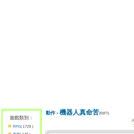
機器人真命苦
動作
(RIFT)
遊戲類別：
RPG
( 1729 )